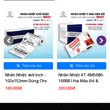
Thêm Vào Giỏ
Thêm Vào Giỏ
Nhãn Nhiệt 4x6 Inch -
Nhãn Nhiệt KT-RM5080-
102x152mm Dùng Cho
100RB I Hai Màu Đỏ &
Vận Chuyển, Địa Chỉ,
Đen I Dùng Cho Máy
100.000đ
200.000đ
Thư Từ, Bưu Phẩm
M421