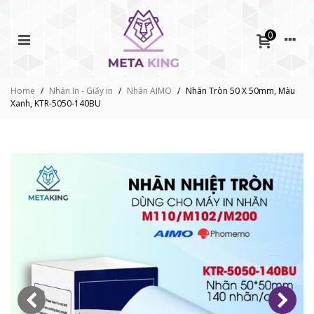
0
Home
/
Nhãn In - Giấy in
/
Nhãn AIMO
/
Nhãn Tròn 50 X 50mm, Màu
Xanh, KTR-5050-140BU