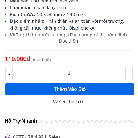
Màu sắc:
Chữ đen trên nền xanh
Loại nhãn:
nhãn dạng tròn
Kích thước:
50 x 50 mm x 140 nhãn
Đặc điểm nhãn:
Thân thiện và an toàn với môi trường,
không cần mực, không chứa Bisphenol-A;
Không thấm nước, chống dầu, chống rách, bám dính
Đọc thêm
tốt và không để lại dấu vết khi lột
Sử dụng cho:
máy in nhãn
M110
/
M200
110.000đ
(có thuế)
-
+
Thêm Vào Giỏ
Yêu Thích
0
Hỗ Trợ Nhanh
0977 478 466 | Sales