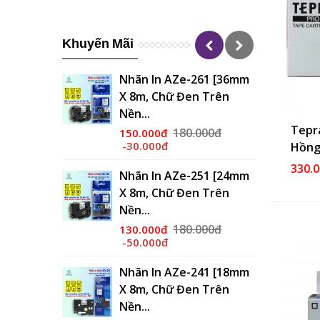
Khuyến Mãi
 Màu HPRT
Nhãn In AZe-261 [36mm
 Tài Liệu...
X 8m, Chữ Đen Trên
Nền...
.600.000đ
Tepr
180.000đ
150.000đ
-30.000đ
Hồng
-631 [12mm
330.
en Trên Nền
Nhãn In AZe-251 [24mm
X 8m, Chữ Đen Trên
Nền...
000đ
180.000đ
130.000đ
-50.000đ
621 [9mm X
 Trên Nền
Nhãn In AZe-241 [18mm
X 8m, Chữ Đen Trên
Nền...
000đ