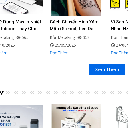
ử Dụng Máy In Nhiệt
Cách Chuyển Hình Xăm
Vì Sao 
 Ribbon Thay Cho
Mẫu (Stencil) Lên Da
Nhãn HZ
Tài Liệu Được In Ra
Nhãn Br
etaking
565
Bởi
Metaking
358
Bởi
Thàn
ộ Bền Và Khả Năng
/10/2025
29/09/2025
24/06
iữ Lâu Dài Không?
Thêm
Đọc Thêm
Đọc Thê
Xem Thêm
rợ