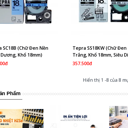
a SC18B (Chữ Đen Nền
Thêm Vào Giỏ
Tepra SS18KW (Chữ Đen
Thêm Và
 Dương, Khổ 18mm)
Trắng, Khổ 18mm, Siêu D
000đ
357.500đ
Hiển thị
1
-8 của 8 m
Sản Phẩm