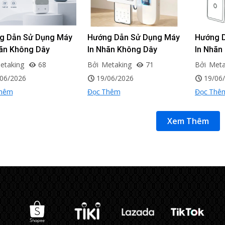
g Dẫn Sử Dụng Máy
Hướng Dẫn Sử Dụng Máy
Hướng 
hãn Không Dây
In Nhãn Không Dây
In Nhãn
BOT B31
NIIMBOT D11_H
NIIMBO
etaking
68
Bởi
Metaking
71
Bởi
Meta
/06/2026
19/06/2026
19/06
Thêm
Đọc Thêm
Đọc Thê
Xem Thêm