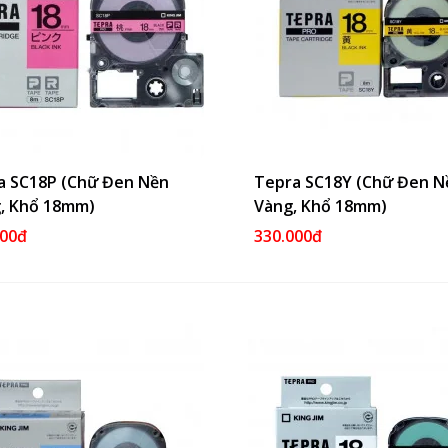
a SC18P (Chữ Đen Nền
Thêm Vào Giỏ
Tepra SC18Y (Chữ Đen N
Thêm Và
, Khổ 18mm)
Vàng, Khổ 18mm)
000đ
330.000đ