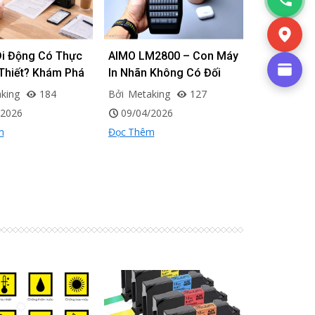
Di Động Có Thực
AIMO LM2800 – Con Máy
Máy In Nh
Thiết? Khám Phá
In Nhãn Không Có Đối
Dây Điện N
 Hot Nhất Thị
Thủ Trong Cùng Phân
Giải Pháp 
king
184
Bởi
Metaking
127
Bởi
Metaki
AIMO P832
Khúc
Cho Tủ Đi
/2026
09/04/2026
16/06/20
Thống Cáp
m
Đọc Thêm
Đọc Thêm