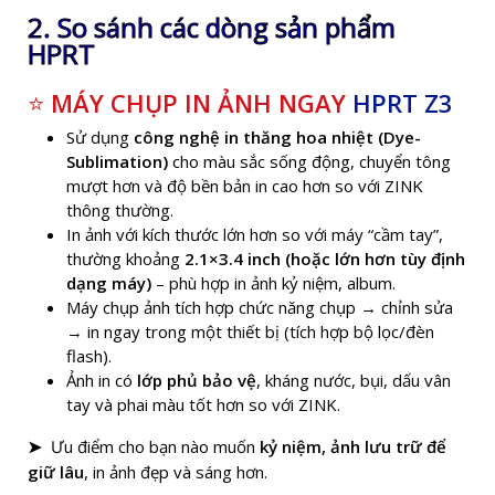
2. So sánh các dòng sản phẩm
HPRT
⭐
MÁY CHỤP IN ẢNH NGAY
HPRT Z3
Sử dụng
công nghệ in thăng hoa nhiệt (Dye-
Sublimation)
cho màu sắc sống động, chuyển tông
mượt hơn và độ bền bản in cao hơn so với ZINK
thông thường.
In ảnh với kích thước lớn hơn so với máy “cầm tay”,
thường khoảng
2.1×3.4 inch (hoặc lớn hơn tùy định
dạng máy)
– phù hợp in ảnh kỷ niệm, album.
Máy chụp ảnh tích hợp chức năng chụp → chỉnh sửa
→ in ngay trong một thiết bị (tích hợp bộ lọc/đèn
flash).
Ảnh in có
lớp phủ bảo vệ
, kháng nước, bụi, dấu vân
tay và phai màu tốt hơn so với ZINK.
Ưu điểm cho bạn nào muốn
kỷ niệm, ảnh lưu trữ để
➤
giữ lâu
, in ảnh đẹp và sáng hơn.