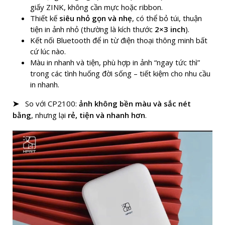
giấy ZINK, không cần mực hoặc ribbon.
Thiết kế
siêu nhỏ gọn và nhẹ
, có thể bỏ túi, thuận
tiện in ảnh nhỏ (thường là kích thước
2×3 inch
).
Kết nối Bluetooth để in từ điện thoại thông minh bất
cứ lúc nào.
Màu in nhanh và tiện, phù hợp in ảnh “ngay tức thì”
trong các tình huống đời sống – tiết kiệm cho nhu cầu
in nhanh.
So với CP2100:
ảnh không bền màu và sắc nét
➤
bằng
, nhưng lại
rẻ, tiện và nhanh hơn
.