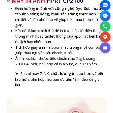
⭐
MÁY IN ẢNH
HPRT CP2100
Zalo
Định hướng
in ảnh với công nghệ Dye-Sublimation
:
tạo
ảnh sống động, màu sắc trung thực hơn
, rõ
chi tiết và lớp phủ bảo vệ giúp bền màu theo thời
gian.
Kết nối
Bluetooth 5.0
để in trực tiếp từ điện thoại
thông minh hoặc tablet thông qua app, rất tiện khi đi
du lịch hay nhóm bạn.
Tích hợp giấy ảnh + ribbon màu trong một combo →
giúp thay nguyên liệu nhanh, ít rối.
Ảnh in có kích thước tiêu chuẩn (thường khoảng
2.1×3.4 inch
) phù hợp cả in album, quà lưu niệm.
So với máy ZINK:
chất lượng in cao hơn và bền
➤
lâu hơn
, phù hợp nếu bạn ưu tiên “ảnh đẹp để giữ
lâu”.