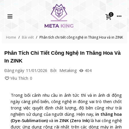
0
Home
/
Bài viết
/
Phân tích chi tiết công nghệ in Thăng Hoa và in ZINK
Phân Tích Chi Tiết Công Nghệ In Thăng Hoa Và
In ZINK
Đăng ngày
11/01/2026
Bởi
Metaking
404
Yêu Thích
0
Trong bối cảnh nhu cầu in ảnh tức thì và in ảnh di động
ngày càng phổ biến, công nghệ in đóng vai trò then chốt
trong việc quyết định chất lượng, độ bền cũng như trải
nghiệm sử dụng của người dùng. Hiện nay,
in thăng hoa
(Dye-Sublimation)
và
in ZINK (Zero Ink)
là hai công nghệ
được ứng dụng rộng rãi nhất trên các dòng máy in ảnh