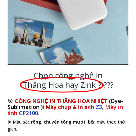
Chọn công nghệ in
Thăng Hoa hay Zink ?
???
Dye-
🎯
CÔNG NGHỆ IN THĂNG HOA NHIỆT
(
Sublimation )
Z3,
Máy in
/ Máy chụp & in ảnh
ảnh
CP2100
.
Màu sắc
rộng, chuyển tông mượt
, bền màu theo thời
➤
gian.