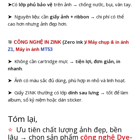
Có
lớp phủ bảo vệ
trên ảnh → chống nước, bụi, vân tay.
➤
Nguyên liệu: cần
giấy ảnh + ribbon
→ chi phí có thể
➤
cao hơn nhưng ảnh đẹp hơn.
Zero Ink )
🎯
CÔNG NGHỆ IN ZINK
(
/ Máy chụp & in ảnh
Z1
, Máy in ảnh
MT53
Không cần cartridge mực →
tiện lợi, đơn giản, in
➤
nhanh
.
Ảnh có màu sắc đủ dùng, phù hợp in nhỏ và linh hoạt.
➤
Giấy ZINK thường có lớp
dính sau lưng
→ tốt để làm
➤
album, sổ kỷ niệm hoặc dán sticker.
Tóm lại,
⭐
Ưu tiên chất lượng ảnh đẹp, bền
lâu → chọn sản phẩm
công nghệ Dye-