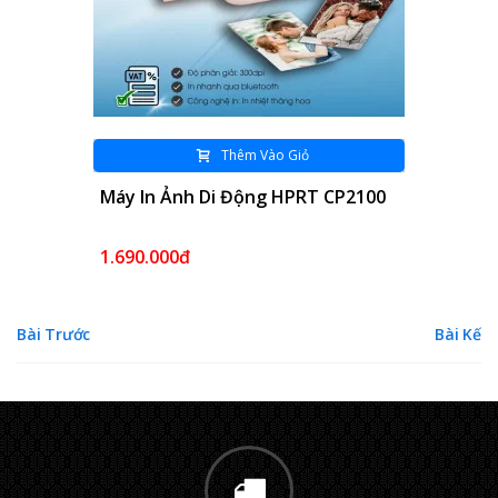
Thêm Vào Giỏ
Máy In Ảnh Nhanh Không Dây
HPRT MT53
1.690.000đ
Bài Trước
Bài Kế