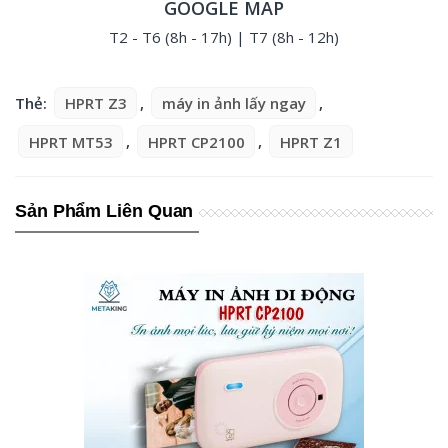
GOOGLE MAP
T2 - T6 (8h - 17h) | T7 (8h - 12h)
Thẻ:
HPRT Z3
,
máy in ảnh lấy ngay
,
HPRT MT53
,
HPRT CP2100
,
HPRT Z1
Sản Phẩm Liên Quan