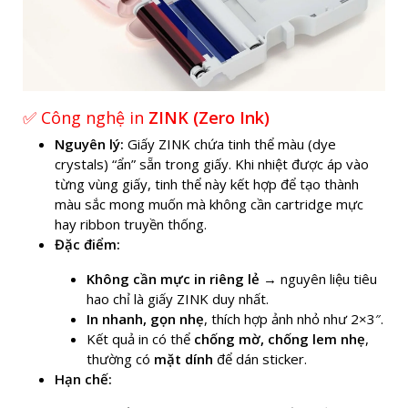
✅ Công nghệ in
ZINK (Zero Ink)
Nguyên lý:
Giấy ZINK chứa tinh thể màu (dye
crystals) “ẩn” sẵn trong giấy. Khi nhiệt được áp vào
từng vùng giấy, tinh thể này kết hợp để tạo thành
màu sắc mong muốn mà không cần cartridge mực
hay ribbon truyền thống.
Đặc điểm:
Không cần mực in riêng lẻ
→ nguyên liệu tiêu
hao chỉ là giấy ZINK duy nhất.
In nhanh, gọn nhẹ
, thích hợp ảnh nhỏ như 2×3″.
Kết quả in có thể
chống mờ, chống lem nhẹ
,
thường có
mặt dính
để dán sticker.
Hạn chế: