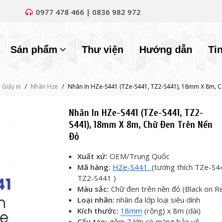
0977 478 466 | 0836 982 972
Sản phẩm
Thư viện
Hướng dẫn
Ti
 Giấy in
/
Nhãn Hze
/
Nhãn In HZe-S441 (TZe-S441, TZ2-S441), 18mm X 8m, C
Nhãn In HZe-S441 (TZe-S441, TZ2-
S441), 18mm X 8m, Chữ Đen Trên Nền
Đỏ
Xuất xứ:
OEM/Trung Quốc
Mã hàng:
HZe-S441
(tương thích TZe-S4
TZ2-S441 )
Màu sắc:
Chữ đen trên nền đỏ (Black on R
Loại nhãn:
nhãn đa lớp loại siêu dính
Kích thước:
18mm
(rộng) x 8m (dài)
Cấu tạo:
gồm 7 lớp có màng bảo vệ