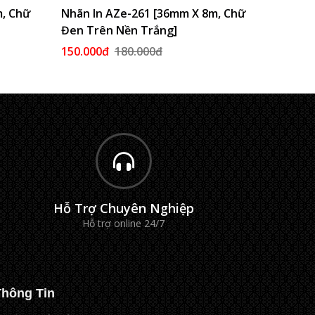
m, Chữ
Vào Giỏ
Nhãn In AZe-261 [36mm X 8m, Chữ
Thêm Vào Giỏ
Nhãn In
Đen Trên Nền Trắng]
Đen Trê
150.000đ
180.000đ
130.000
Hỗ Trợ Chuyên Nghiệp
Hỗ trợ online 24/7
Thông Tin