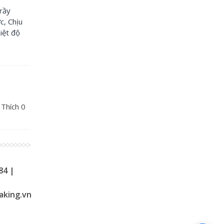
rầy
c, Chịu
iệt độ
 Thích
0
84 |
aking.vn