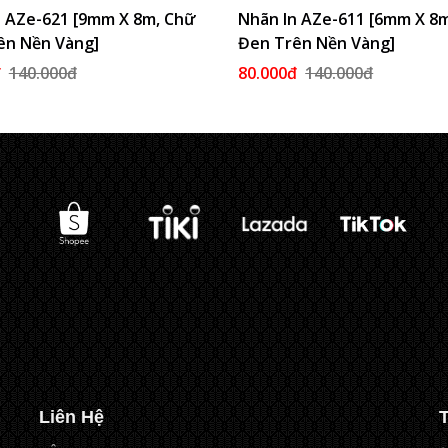
n AZe-621 [9mm X 8m, Chữ
Thêm Vào Giỏ
Nhãn In AZe-611 [6mm X 8
Thêm 
ên Nền Vàng]
Đen Trên Nền Vàng]
đ
140.000đ
80.000đ
140.000đ
Liên Hệ