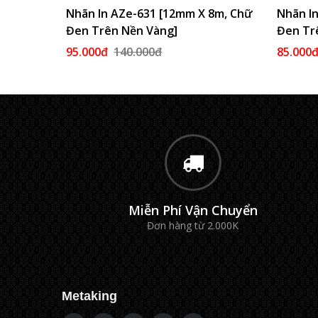
Nhãn In AZe-631 [12mm X 8m, Chữ
Thêm Vào Giỏ
Nhãn I
Đen Trên Nền Vàng]
Đen Tr
95.000đ
140.000đ
85.000
Miễn Phí Vận Chuyển
Đơn hàng từ 2.000K
Metaking