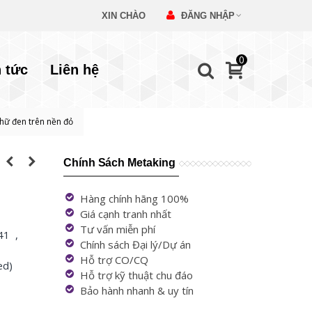
XIN CHÀO
ĐĂNG NHẬP
0
n tức
Liên hệ
hữ đen trên nền đỏ
Chính Sách Metaking
Hàng chính hãng 100%
Giá cạnh tranh nhất
Tư vấn miễn phí
41 ,
Chính sách Đại lý/Dự án
Hỗ trợ CO/CQ
ed)
Hỗ trợ kỹ thuật chu đáo
Bảo hành nhanh & uy tín