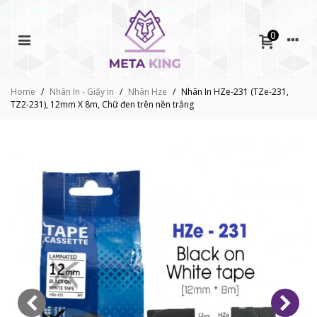
0
Home
/
Nhãn In - Giấy in
/
Nhãn Hze
/
Nhãn In HZe-231 (TZe-231,
TZ2-231), 12mm X 8m, Chữ đen trên nền trắng