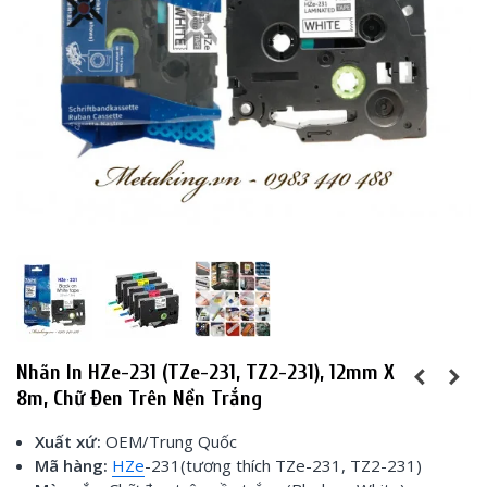
Nhãn In HZe-231 (TZe-231, TZ2-231), 12mm X
8m, Chữ Đen Trên Nền Trắng
Xuất xứ:
OEM/Trung Quốc
Mã hàng:
HZe
-231(tương thích TZe-231, TZ2-231)