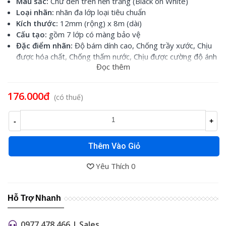
Màu sắc:
Chữ đen trên nền trắng (Black on White)
Loại nhãn:
nhãn đa lớp loại tiêu chuẩn
Kích thước:
12mm (rộng) x 8m (dài)
Cấu tạo:
gồm 7 lớp có màng bảo vệ
Đặc điểm nhãn:
Độ bám dính cao, Chống trầy xước, Chịu
được hóa chất, Chống thấm nước, Chịu được cường độ ánh
Đọc thêm
sáng cao, Chịu được nhiệt độ
Sử dụng cho:
các loại máy Brother Ptouch
176.000đ
(có thuế)
-
+
Thêm Vào Giỏ
Yêu Thích
0
Hỗ Trợ Nhanh
0977 478 466 | Sales