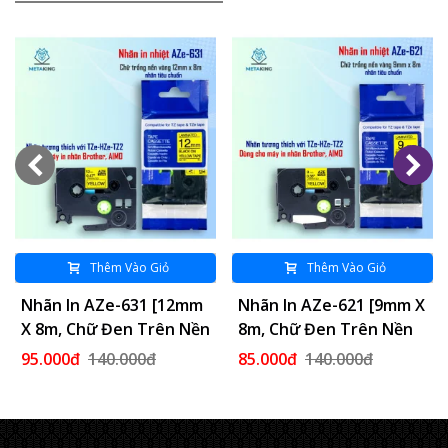
Thêm Vào Giỏ
Thêm Vào Giỏ
Nhãn In AZe-631 [12mm
Nhãn In AZe-621 [9mm X
X 8m, Chữ Đen Trên Nền
8m, Chữ Đen Trên Nền
Vàng]
Vàng]
95.000đ
140.000đ
85.000đ
140.000đ