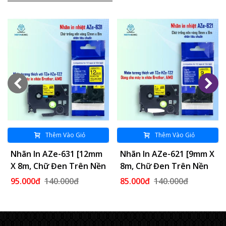
Thêm Vào Giỏ
Thêm Vào Giỏ
Nhãn In AZe-631 [12mm
Nhãn In AZe-621 [9mm X
X 8m, Chữ Đen Trên Nền
8m, Chữ Đen Trên Nền
Vàng]
Vàng]
95.000đ
140.000đ
85.000đ
140.000đ