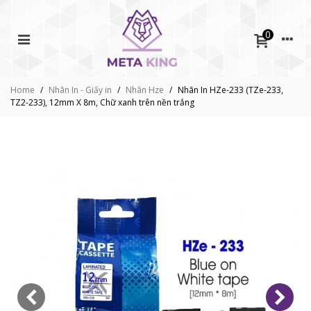
0
Home
/
Nhãn In - Giấy in
/
Nhãn Hze
/
Nhãn In HZe-233 (TZe-233,
TZ2-233), 12mm X 8m, Chữ xanh trên nền trắng