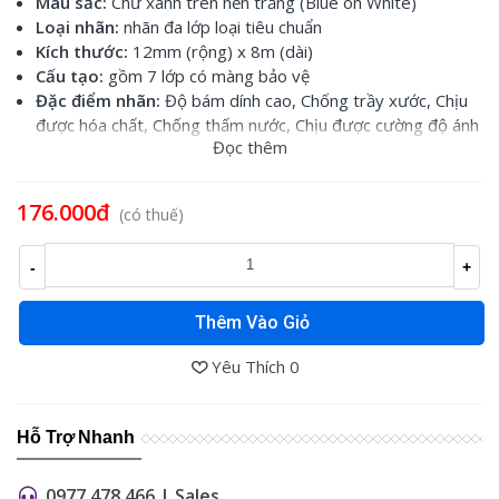
Màu sắc:
Chữ xanh trên nền trắng (Blue on White)
Loại nhãn:
nhãn đa lớp loại tiêu chuẩn
Kích thước:
12mm (rộng) x 8m (dài)
Cấu tạo:
gồm 7 lớp có màng bảo vệ
Đặc điểm nhãn:
Độ bám dính cao, Chống trầy xước, Chịu
được hóa chất, Chống thấm nước, Chịu được cường độ ánh
Đọc thêm
sáng cao, Chịu được nhiệt độ
Sử dụng cho:
các loại máy Brother Ptouch
176.000đ
(có thuế)
-
+
Thêm Vào Giỏ
Yêu Thích
0
Hỗ Trợ Nhanh
0977 478 466 | Sales