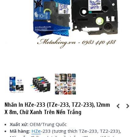
Nhãn In HZe-233 (TZe-233, TZ2-233), 12mm
X 8m, Chữ Xanh Trên Nền Trắng
Xuất xứ:
OEM/Trung Quốc
Mã hàng:
HZe
-233 (tương thích TZe-233, TZ2-233),