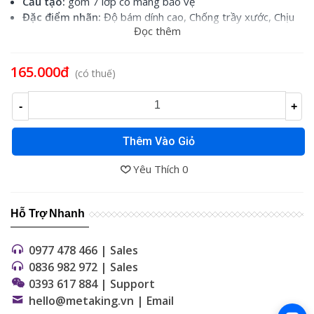
Cấu tạo:
gồm 7 lớp có màng bảo vệ
Đặc điểm nhãn:
Độ bám dính cao, Chống trầy xước, Chịu
Đọc thêm
được hóa chất, Chống thấm nước, Chịu được cường độ ánh
sáng cao, Chịu được nhiệt độ
Sử dụng cho:
các loại máy Brother Ptouch
165.000đ
(có thuế)
-
+
Thêm Vào Giỏ
Yêu Thích
0
Hỗ Trợ Nhanh
0977 478 466 | Sales
0836 982 972 | Sales
0393 617 884 | Support
hello@metaking.vn | Email