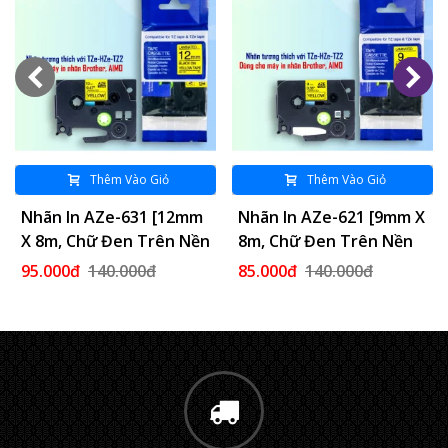
Thêm Vào Giỏ
Thêm Vào Giỏ
Nhãn In AZe-631 [12mm
Nhãn In AZe-621 [9mm X
X 8m, Chữ Đen Trên Nền
8m, Chữ Đen Trên Nền
Vàng]
Vàng]
95.000đ
140.000đ
85.000đ
140.000đ