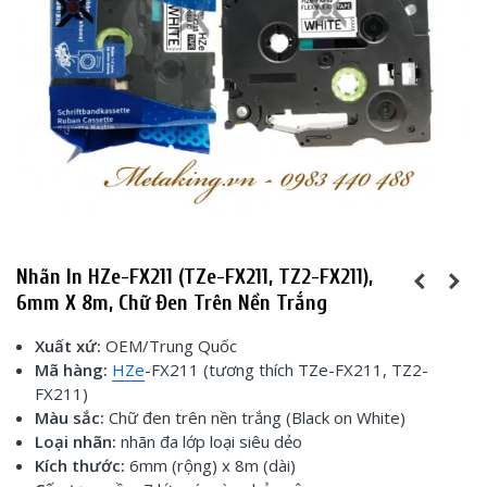
Nhãn In HZe-FX211 (TZe-FX211, TZ2-FX211),
6mm X 8m, Chữ Đen Trên Nền Trắng
Xuất xứ:
OEM/Trung Quốc
Mã hàng:
HZe
-FX211 (tương thích TZe-FX211, TZ2-
FX211)
Màu sắc:
Chữ đen trên nền trắng (Black on White)
Loại nhãn:
nhãn đa lớp loại siêu dẻo
Kích thước:
6mm (rộng) x 8m (dài)