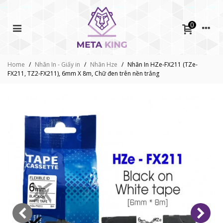
0
Home
/
Nhãn In - Giấy in
/
Nhãn Hze
/
Nhãn In HZe-FX211 (TZe-
FX211, TZ2-FX211), 6mm X 8m, Chữ đen trên nền trắng