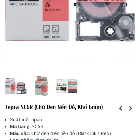
Tepra SC6R (Chữ Đen Nền Đỏ, Khổ 6mm)
Xuất xứ:
Japan
Mã hàng:
SC6R
Màu sắc:
Chữ đen trên nền đỏ (Black Ink / Red)
Loại nhãn:
nhãn đa lớp