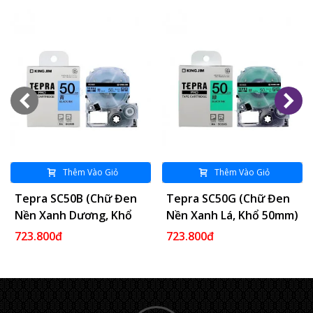
Thêm Vào Giỏ
Thêm Vào Giỏ
Tepra SC50B (Chữ Đen
Tepra SC50G (Chữ Đen
Nền Xanh Dương, Khổ
Nền Xanh Lá, Khổ 50mm)
50mm)
723.800đ
723.800đ