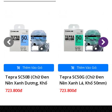
Thêm Vào Giỏ
Thêm Vào Giỏ
Tepra SC50B (Chữ Đen
Tepra SC50G (Chữ Đen
Nền Xanh Dương, Khổ
Nền Xanh Lá, Khổ 50mm)
50mm)
723.800đ
723.800đ