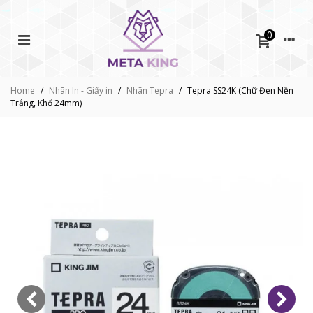
0
Home
/
Nhãn In - Giấy in
/
Nhãn Tepra
/
Tepra SS24K (Chữ Đen Nền
Trắng, Khổ 24mm)