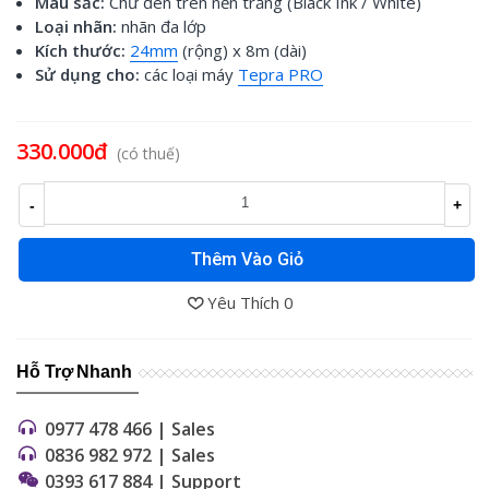
Màu sắc:
Chữ đen trên nền trắng (Black Ink / White)
Loại nhãn:
nhãn đa lớp
Kích thước:
24mm
(rộng) x 8m (dài)
Sử dụng cho:
các loại máy
Tepra PRO
Đọc thêm
330.000đ
(có thuế)
-
+
Thêm Vào Giỏ
Yêu Thích
0
Hỗ Trợ Nhanh
0977 478 466 | Sales
0836 982 972 | Sales
0393 617 884 | Support