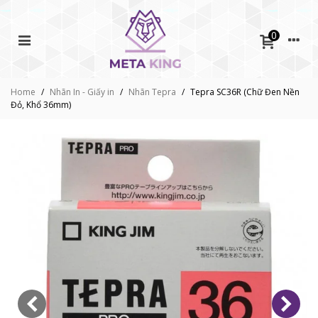
0
Home
/
Nhãn In - Giấy in
/
Nhãn Tepra
/
Tepra SC36R (Chữ Đen Nền
Đỏ, Khổ 36mm)