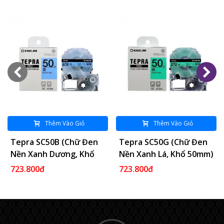
Thêm Vào Giỏ
Thêm Vào Giỏ
Tepra SC50B (Chữ Đen
Tepra SC50G (Chữ Đen
Nền Xanh Dương, Khổ
Nền Xanh Lá, Khổ 50mm)
50mm)
723.800đ
723.800đ