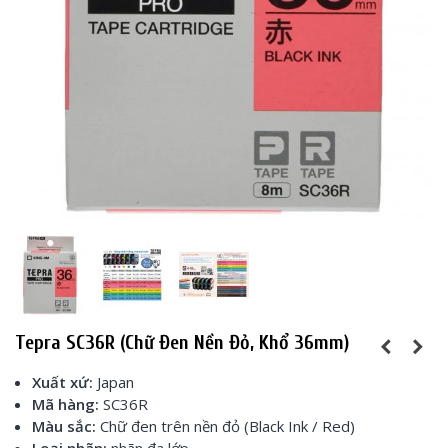
Tepra SC36R (Chữ Đen Nền Đỏ, Khổ 36mm)
Xuất xứ:
Japan
Mã hàng:
SC36R
Màu sắc:
Chữ đen trên nền đỏ (Black Ink / Red)
Loại nhãn:
nhãn đa lớp