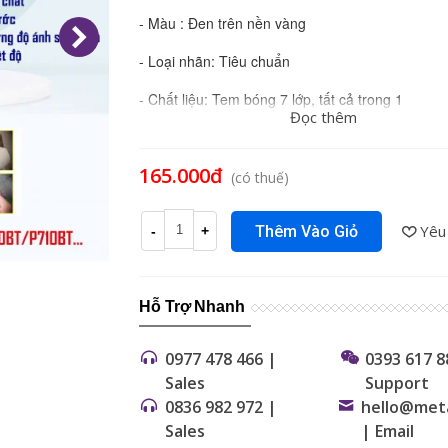
- Màu : Đen trên nền vàng
- Loại nhãn: Tiêu chuẩn
- Chất liệu: Tem bóng 7 lớp, tất cả trong 1
Đọc thêm
- Sử dụng cho các loại máy in của Aimo E1000 P
D210S, của Brother PT-P700, PT-P750W, PT-P9
165.000đ
(có thuế)
P950NW, PT-E100, PT-E110, PT-E300, PT-E500,
E550, PT-E800, PT-E850, PT-P300BT, PT-P710BT
Yêu
Thêm Vào Giỏ
-
+
Hỗ Trợ Nhanh
0977 478 466 |
0393 617 8
Sales
Support
0836 982 972 |
hello@met
Sales
| Email