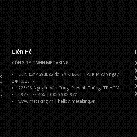
Liên Hệ
CÔNG TY TNHH METAKING
GCN
0314690682
do Sở KH&ĐT TP.HCM cấp ngày
ộc
24/10/2017
n
223/23 Nguyễn Văn Công, P. Hạnh Thông, TP.HCM
và
0977 478 466 | 0836 982 972
ất
www.metaking.vn
|
hello@metaking.vn