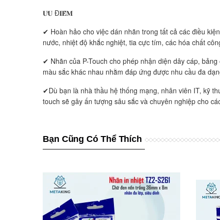
𝐔̛𝐔 Đ𝐈𝐄̂̉𝐌
✔ Hoàn hảo cho việc dán nhãn trong tất cả các điều kiệ
nước, nhiệt độ khắc nghiệt, tia cực tím, các hóa chất cô
✔ Nhãn của P-Touch cho phép nhận diện dây cáp, bảng c
màu sắc khác nhau nhằm đáp ứng được nhu cầu đa dạn
✔Dù bạn là nhà thầu hệ thống mạng, nhân viên IT, kỹ thu
touch sẽ gây ấn tượng sâu sắc và chuyên nghiệp cho các
Bạn Cũng Có Thể Thích