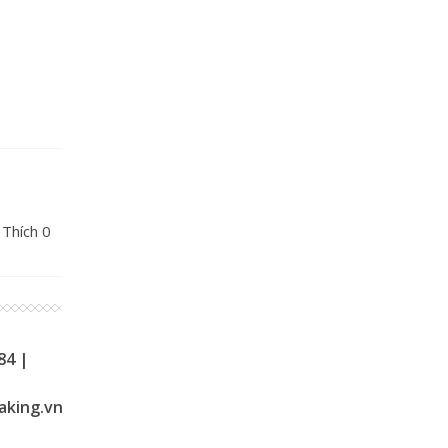
ro,
00W, PT-
 PT-
,...
 Thích
0
84 |
aking.vn