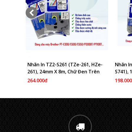
Nhãn In TZ2-S261 (TZe-261, HZe-
Thêm Vào Giỏ
Nhãn In
261), 24mm X 8m, Chữ Đen Trên
S741),
Nền Trắng
Nền Xa
264.000đ
198.00