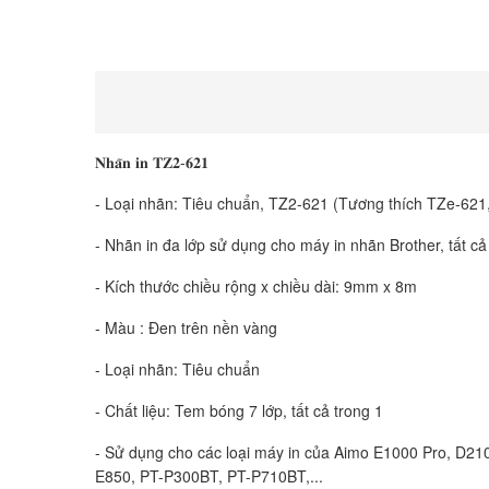
𝐍𝐡𝐚̃𝐧 𝐢𝐧 𝐓𝐙𝟐-𝟔𝟐𝟏
- Loại nhãn: Tiêu chuẩn, TZ2-621 (Tương thích TZe-621
- Nhãn in đa lớp sử dụng cho máy in nhãn Brother, tất c
- Kích thước chiều rộng x chiều dài: 9mm x 8m
- Màu : Đen trên nền vàng
- Loại nhãn: Tiêu chuẩn
- Chất liệu: Tem bóng 7 lớp, tất cả trong 1
- Sử dụng cho các loại máy in của Aimo E1000 Pro, D
E850, PT-P300BT, PT-P710BT,...