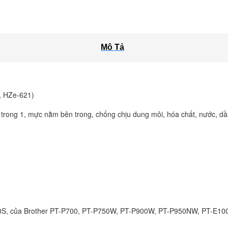
Mô Tả
, HZe-621)
ả trong 1, mực nằm bên trong, chống chịu dung môi, hóa chất, nước, dầ
210S, của Brother PT-P700, PT-P750W, PT-P900W, PT-P950NW, PT-E100