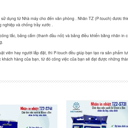
n sử dụng từ Nhà máy cho đến văn phòng . Nhãn TZ (P-touch) đươc thi
ng nghiệp và chống trầy xước .
ông tắc, bảng cắm (thanh đầu nối) và bảng điều khiển bằng nhãn in c
g.
ật viên hay người lắp đặt, thì P-touch đều giúp bạn tạo ra sản phẩm tư
 khách hàng của bạn, từ đó công việc của bạn sẽ đạt được những thàn
Đọc thêm