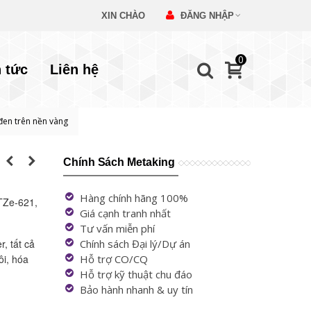
XIN CHÀO
ĐĂNG NHẬP
0
n tức
Liên hệ
đen trên nền vàng
Chính Sách Metaking
Hàng chính hãng 100%
 TZe-621,
Giá cạnh tranh nhất
Tư vấn miễn phí
, tất cả
Chính sách Đại lý/Dự án
ôi, hóa
Hỗ trợ CO/CQ
Hỗ trợ kỹ thuật chu đáo
Bảo hành nhanh & uy tín