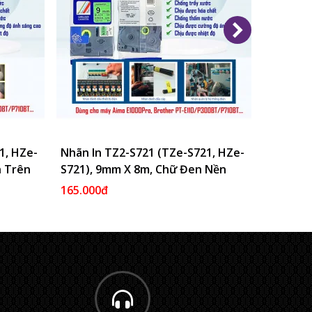
1, HZe-
Vào Giỏ
Nhãn In TZ2-S721 (TZe-S721, HZe-
Thêm Vào Giỏ
Nhãn In
n Trên
S721), 9mm X 8m, Chữ Đen Nền
S641), 
Xanh Lá
Nền Vàn
165.000đ
198.000