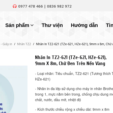
0977 478 466 | 0836 982 972
Sản phẩm
Thư viện
Hướng dẫn
Ti
- Giấy in
/
Nhãn TZ2
/
Nhãn In TZ2-621 (TZe-621, HZe-621), 9mm x 8m, Chữ 
Nhãn In TZ2-621 (TZe-621, HZe-621),
9mm X 8m, Chữ Đen Trên Nền Vàng
- Loại nhãn: Tiêu chuẩn, TZ2-621 (Tương thích
HZe-621)
- Nhãn in đa lớp sử dụng cho máy in nhãn Brother
trong 1, mực nằm bên trong, chống chịu dung m
chất, nước, dầu mỡ, nhiệt độ
- Kích thước chiều rộng x chiều dài: 9mm x 8m