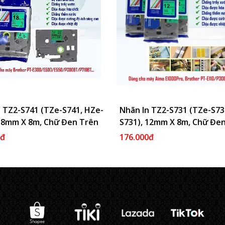
 TZ2-S741 (TZe-S741, HZe-
Thêm Vào Giỏ
Nhãn In TZ2-S731 (TZe-S73
Thêm 
 18mm X 8m, Chữ Đen Trên
S731), 12mm X 8m, Chữ Đe
nh Lá
Nền Xanh Lá
0đ
176.000đ