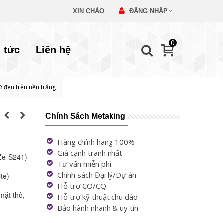
XIN CHÀO
ĐĂNG NHẬP
0
n tức
Liên hệ
 đen trên nền trắng
Chính Sách Metaking
Hàng chính hãng 100%
Giá cạnh tranh nhất
Ze-S241)
Tư vấn miễn phí
Chính sách Đại lý/Dự án
te)
Hỗ trợ CO/CQ
mặt thô,
Hỗ trợ kỹ thuật chu đáo
Bảo hành nhanh & uy tín