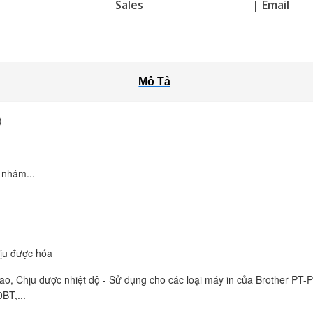
Sales
| Email
Mô Tả
)
 nhám...
hịu được hóa
ao, Chịu được nhiệt độ - Sử dụng cho các loại máy in của Brother 
BT,...