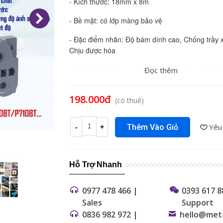
- Kích thước: 18mm x 8m
- Bề mặt: có lớp màng bảo vệ
- Đặc điểm nhãn: Độ bám dính cao, Chống trầy 
Chịu được hóa
chất, Chống thấm nước, Chịu được cường độ án
Đọc thêm
cao, Chịu được nhiệt độ - Sử dụng cho các loại 
Brother PT-P700, PT-P750W, PT-P900W, PT-P9
198.000đ
(có thuế)
PT-E300, PT-E500, PT-E550, PT-E800, PT-E850,
P300BT, PT-P710BT,...
Yêu
Thêm Vào Giỏ
-
+
Hỗ Trợ Nhanh
0977 478 466 |
0393 617 8
Sales
Support
0836 982 972 |
hello@met