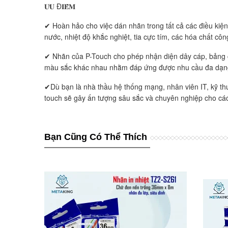
𝐔̛𝐔 Đ𝐈𝐄̂̉𝐌
✔ Hoàn hảo cho việc dán nhãn trong tất cả các điều kiệ
nước, nhiệt độ khắc nghiệt, tia cực tím, các hóa chất cô
✔ Nhãn của P-Touch cho phép nhận diện dây cáp, bảng c
màu sắc khác nhau nhằm đáp ứng được nhu cầu đa dạn
✔Dù bạn là nhà thầu hệ thống mạng, nhân viên IT, kỹ thu
touch sẽ gây ấn tượng sâu sắc và chuyên nghiệp cho các
Bạn Cũng Có Thể Thích