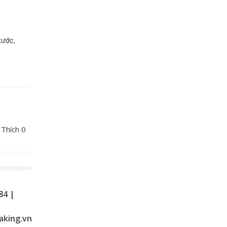
xước,
h sáng
máy in của
50NW,
 PT-
 Thích
0
84 |
aking.vn