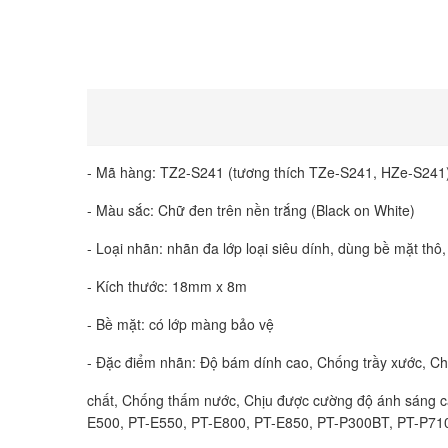
- Mã hàng: TZ2-S241 (tương thích TZe-S241, HZe-S241
- Màu sắc: Chữ đen trên nền trắng (Black on White)
- Loại nhãn: nhãn đa lớp loại siêu dính, dùng bề mặt thô,
- Kích thước: 18mm x 8m
- Bề mặt: có lớp màng bảo vệ
- Đặc điểm nhãn: Độ bám dính cao, Chống trầy xước, C
chất, Chống thấm nước, Chịu được cường độ ánh sáng c
E500, PT-E550, PT-E800, PT-E850, PT-P300BT, PT-P710