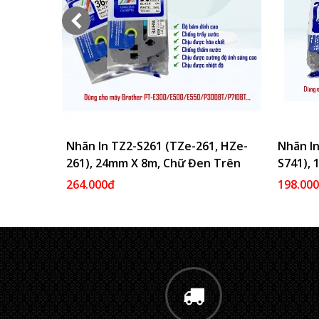
Nhãn In TZ2-S261 (TZe-261, HZe-
Thêm Vào Giỏ
Nhãn In
261), 24mm X 8m, Chữ Đen Trên
S741),
Nền Trắng
Nền Xa
264.000đ
198.00