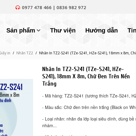
0977 478 466 | 0836 982 972
Sản phẩm
Thư viện
Hướng dẫn
Ti
Giấy in
/
Nhãn TZ2
/
Nhãn In TZ2-S241 (TZe-S241, HZe-S241), 18mm x 8m, Chữ
Nhãn In TZ2-S241 (TZe-S241, HZe-
S241), 18mm X 8m, Chữ Đen Trên Nền
Trắng
- Mã hàng: TZ2-S241 (tương thích TZe-S241, H
- Màu sắc: Chữ đen trên nền trắng (Black on Whi
- Loại nhãn: nhãn đa lớp loại siêu dính, dùng bề 
nhám...