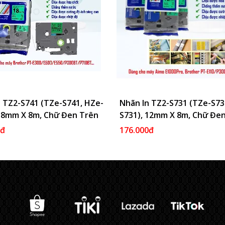
 TZ2-S741 (TZe-S741, HZe-
Thêm Vào Giỏ
Nhãn In TZ2-S731 (TZe-S73
Thêm 
 18mm X 8m, Chữ Đen Trên
S731), 12mm X 8m, Chữ Đe
nh Lá
Nền Xanh Lá
0đ
176.000đ