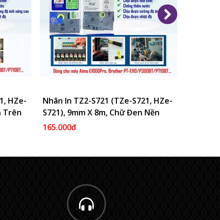
1, HZe-
Vào Giỏ
Nhãn In TZ2-S721 (TZe-S721, HZe-
Thêm Vào Giỏ
Nhãn In
n Trên
S721), 9mm X 8m, Chữ Đen Nền
S641), 
Xanh Lá
Nền Vàn
165.000đ
198.000