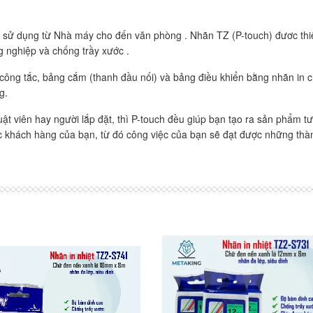
n sử dụng từ Nhà máy cho đến văn phòng . Nhãn TZ (P-touch) đươc thi
ng nghiệp và chống trầy xước .
ông tắc, bảng cắm (thanh đầu nối) và bảng điều khiển bằng nhãn in c
g.
ật viên hay người lắp đặt, thì P-touch đều giúp bạn tạo ra sản phẩm tư
 khách hàng của bạn, từ đó công việc của bạn sẽ đạt được những thàn
Đọc thêm