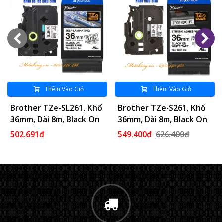
Thêm Vào Giỏ
Thêm Vào Giỏ
Brother TZe-SL261, Khổ
Brother TZe-S261, Khổ
36mm, Dài 8m, Black On
36mm, Dài 8m, Black On
White, Dán Cáp CAT5E/6
White, Siêu Dính, Chống
502.691đ
549.400đ
626.400đ
Thấm Nước