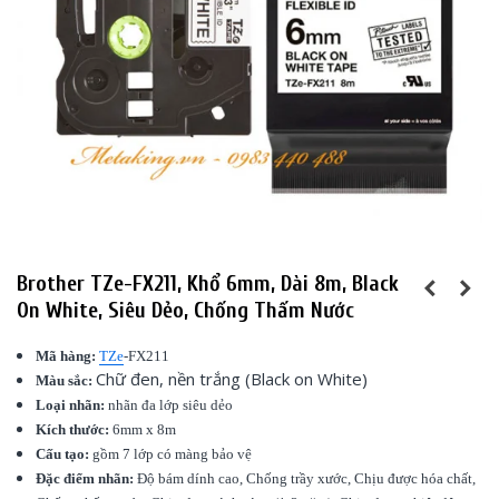
Brother TZe-FX211, Khổ 6mm, Dài 8m, Black
On White, Siêu Dẻo, Chống Thấm Nước
Mã hàng:
TZe
-FX211
Chữ đen, nền trắng (Black on White)
Màu sắc:
Loại nhãn:
nhãn đa lớp siêu dẻo
Kích thước:
6mm x 8m
Cấu tạo:
gồm 7 lớp có màng bảo vệ
Đặc điểm nhãn:
Độ bám dính cao, Chống trầy xước, Chịu được hóa chất,