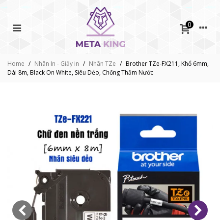
0
Home
/
Nhãn In - Giấy in
/
Nhãn TZe
/
Brother TZe-FX211, Khổ 6mm,
Dài 8m, Black On White, Siêu Dẻo, Chống Thấm Nước