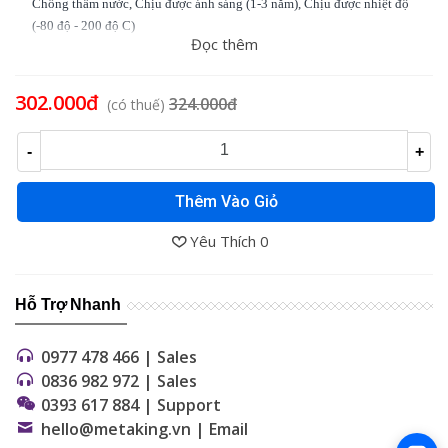
Chống thấm nước, Chịu được ánh sáng (1-3 năm), Chịu được nhiệt độ
(-80 độ - 200 độ C)
Đọc thêm
Tương thích:
các loại máy Brother Ptouch (PT)
302.000đ
324.000đ
(có thuế)
-
+
Thêm Vào Giỏ
Yêu Thích
0
Hỗ Trợ Nhanh
0977 478 466 | Sales
0836 982 972 | Sales
0393 617 884 | Support
hello@metaking.vn | Email