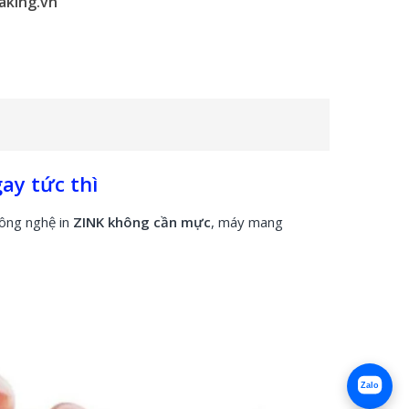
aking.vn
ay tức thì
công nghệ in
ZINK không cần mực
, máy mang
Zalo