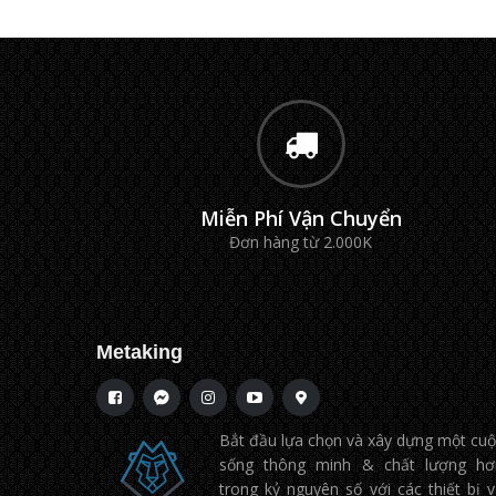
Thiết kế và phong cách
HPRT Z2 được thiết kế theo phong cách cổ
điển, với vỏ ngoài làm từ hợp kim nhôm kết hợ
khung nhựa cứng, mang lại cảm giác vừa chắc
chắn vừa sang trọng. Màu đen matte và chi
tiết kim loại mờ ảo tạo nên sự sang trọng, phù
hợp với những ai muốn một thiết bị không chỉ
là công cụ chụp ảnh mà còn là phụ kiện thời
Miễn Phí Vận Chuyển
trang. Khi gập máy lên, độ dày chỉ khoảng 3,2
Đơn hàng từ 2.000K
cm, đủ để bỏ gọn trong túi áo hoặc balo du lịc
mà không chiếm quá nhiều không gian.
Bên trong, máy được trang bị màn hình cảm
Metaking
ứng LCD với kích thước vừa đủ để xem lại ảnh
một cách chi tiết, chọn bố cắt và tùy chỉnh cài
đặt trước khi in. Màn hình này giúp người dùng
không cần phải dựa vào mắt thường để đánh
Bắt đầu lựa chọn và xây dựng một cu
giá chất lượng ảnh trước khi quyết định in, giả
sống thông minh & chất lượng hơ
thiểu lãng phí giấy in và mực.
trong kỷ nguyên số với các thiết bị 