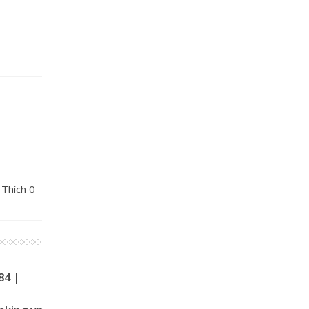
 Thích
0
84 |