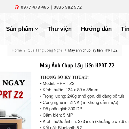
0977 478 466 | 0836 982 972
Sản phẩm
Thư viện
Hướng dẫn
Ti
Home
/
Quà Tặng Công Nghệ
/
Máy ảnh chụp lấy liền HPRT Z2
Máy Ảnh Chụp Lấy Liền HPRT Z2
𝐓𝐇𝐎̂𝐍𝐆 𝐒𝐎̂́ 𝐊𝐘̃ 𝐓𝐇𝐔𝐀̣̂𝐓:
• Model: HPRT Z2
• Kích thước: 134 x 89 x 38mm
• Trọng lượng: 240g (nhỏ gọn, dễ dàng bỏ túi)
• Công nghệ in: ZINK ( in không cần mực)
• Độ phân giải: 300 DPI
• Cảm biến: 5 MP
• Kích thước ảnh in: 2x3 inch (khoảng 5 x 7.6 c
• Kết nối: Bluetooth 5.2