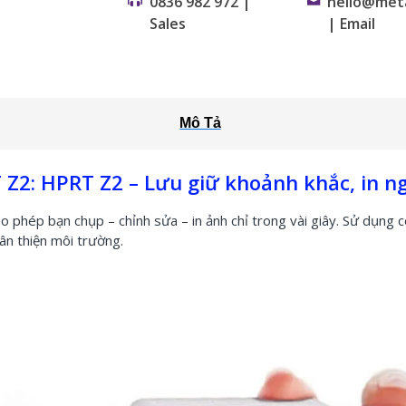
0836 982 972 |
hello@met
Sales
| Email
Mô Tả
T Z2: HPRT Z2 – Lưu giữ khoảnh khắc, in ng
ho phép bạn chụp – chỉnh sửa – in ảnh chỉ trong vài giây. Sử dụng 
ân thiện môi trường.