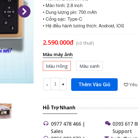
• Màn hình: 2.8 inch
• Dung lượng pin: 700 mAh
• Cổng sạc: Type-C
• Hệ điều hành tương thích: Android, iOS
Đọc thêm
2.590.000đ
(có thuế)
Màu máy ảnh
Màu Hồng
Màu xanh
Yêu
Thêm Vào Giỏ
-
+
Hỗ Trợ Nhanh
0977 478 466 |
0393 617 8
Sales
Support