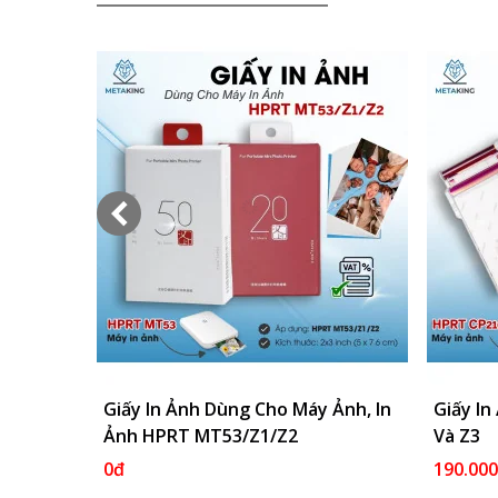
Giấy In Ảnh Dùng Cho Máy Ảnh, In
Thêm Vào Giỏ
Giấy I
Ảnh HPRT MT53/Z1/Z2
Và Z3
0đ
190.00