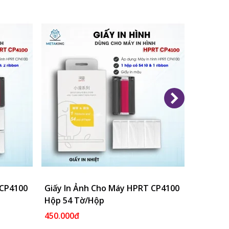
 CP4100
Vào Giỏ
Giấy In Ảnh Cho Máy HPRT CP4100
Thêm Vào Giỏ
Máy In 
Hộp 54 Tờ/hộp
CP4100
450.000đ
2.590.0