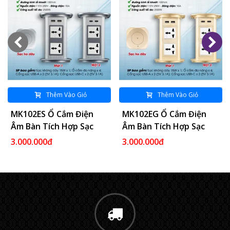
Thêm Vào Giỏ
Thêm Vào Giỏ
MK102ES Ổ Cắm Điện
MK102EG Ổ Cắm Điện
Âm Bàn Tích Hợp Sạc
Âm Bàn Tích Hợp Sạc
Không Dây 15W - 04
Không Dây 15W - 04
3.000.000đ
3.000.000đ
Cổng Cắm - 02 USB A/C
Cổng Cắm - 02 USB A/C