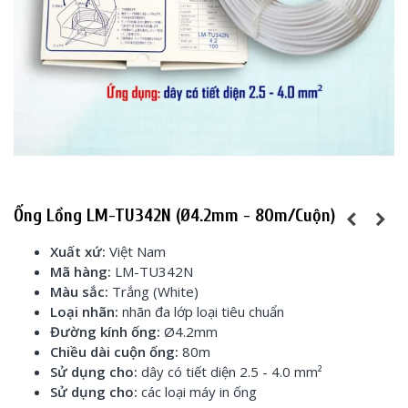
Ống Lồng LM-TU342N (Ø4.2mm - 80m/cuộn)
Xuất xứ:
Việt Nam
Mã hàng:
LM-TU342N
Màu sắc:
Trắng (White)
Loại nhãn:
nhãn đa lớp loại tiêu chuẩn
Đường kính ống:
Ø4.2mm
Chiều dài cuộn ống:
80m
Sử dụng cho:
dây có tiết diện 2.5 - 4.0 m
m²
Sử dụng cho:
các loại máy in ống