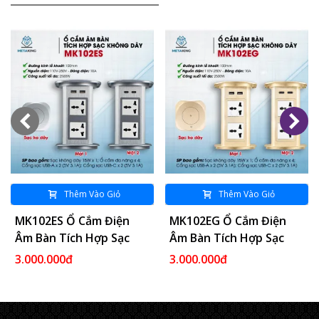
Thêm Vào Giỏ
Thêm Vào Giỏ
MK102ES Ổ Cắm Điện
MK102EG Ổ Cắm Điện
Âm Bàn Tích Hợp Sạc
Âm Bàn Tích Hợp Sạc
Không Dây 15W - 04
Không Dây 15W - 04
3.000.000đ
3.000.000đ
Cổng Cắm - 02 USB A/C
Cổng Cắm - 02 USB A/C