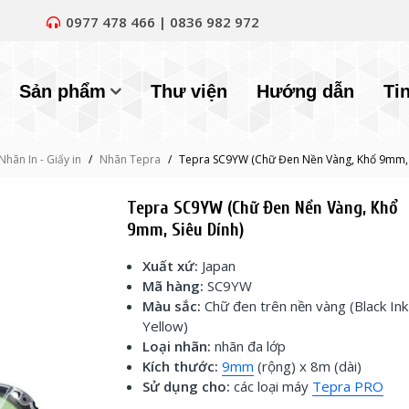
0977 478 466 | 0836 982 972
Sản phẩm
Thư viện
Hướng dẫn
Ti
Nhãn In - Giấy in
/
Nhãn Tepra
/
Tepra SC9YW (Chữ Đen Nền Vàng, Khổ 9mm, 
Tepra SC9YW (Chữ Đen Nền Vàng, Khổ
9mm, Siêu Dính)
Xuất xứ:
Japan
Mã hàng:
SC9YW
Màu sắc:
Chữ đen trên nền vàng (Black Ink
Yellow)
Loại nhãn:
nhãn đa lớp
Kích thước:
9mm
(rộng) x 8m (dài)
Sử dụng cho:
các loại máy
Tepra PRO