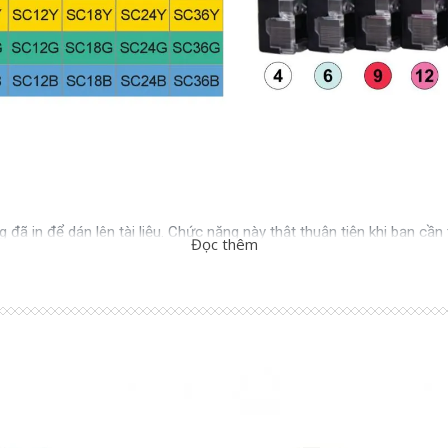
 đã in để dán lên tài liệu. Chức năng này thật thuận tiện khi bạn cầ
Đọc thêm
iêu đề lên các hồ sơ hoặc hình ảnh… Sử dụng trong văn phòng, thư vi