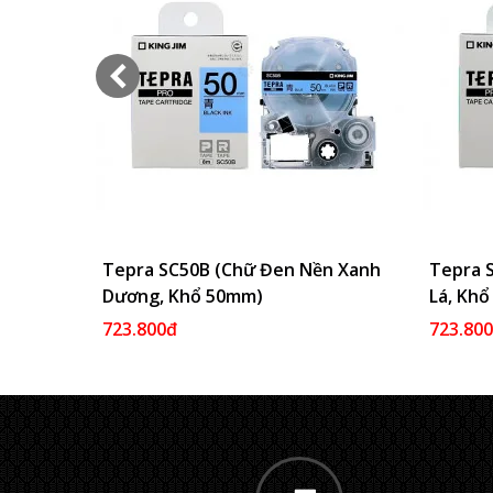
Tepra SC50B (Chữ Đen Nền Xanh
Thêm Vào Giỏ
Tepra 
Dương, Khổ 50mm)
Lá, Kh
723.800đ
723.80