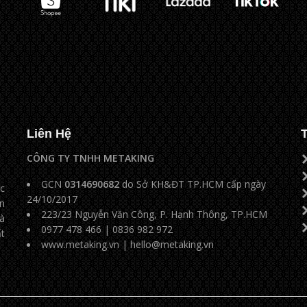
Liên Hệ
CÔNG TY TNHH METAKING
GCN
0314690682
do Sở KH&ĐT TP.HCM cấp ngày
ộc
24/10/2017
n
223/23 Nguyễn Văn Công, P. Hạnh Thông, TP.HCM
và
0977 478 466 | 0836 982 972
ất
www.metaking.vn
|
hello@metaking.vn