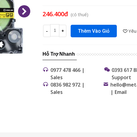
Đọc thêm
246.400đ
(có thuế)
Yêu
Thêm Vào Giỏ
-
+
Hỗ Trợ Nhanh
0977 478 466 |
0393 617 8
Sales
Support
0836 982 972 |
hello@met
Sales
| Email