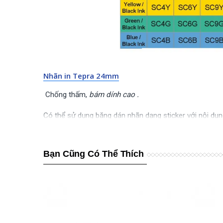
Nhãn in Tepra 24mm
Chống thấm,
bám dính cao .
Có thể sử dụng băng dán nhãn dạng sticker với nội dung
xóa.
Dùng để in nhãn, bảng tên nhân viên , bệnh nhân… dán t
Bạn Cũng Có Thể Thích
nhà hàng – khách sạn …