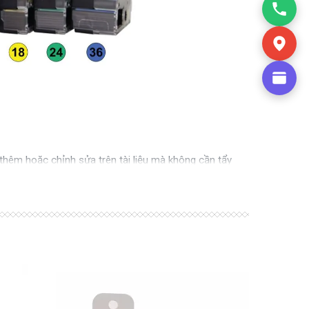
n thêm hoặc chỉnh sửa trên tài liệu mà không cần tẩy
ện, nhà kho, ghi mã tài sản, bán hàng , ngành dịch vụ