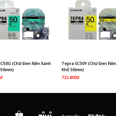
SC50G (Chữ Đen Nền Xanh
Thêm Vào Giỏ
Tepra SC50Y (Chữ Đen Nền
Thêm 
ổ 50mm)
Khổ 50mm)
0đ
723.800đ