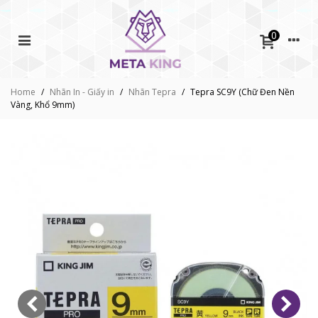
0
Home
/
Nhãn In - Giấy in
/
Nhãn Tepra
/
Tepra SC9Y (Chữ Đen Nền
Vàng, Khổ 9mm)