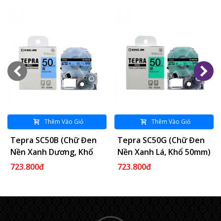
Thêm Vào Giỏ
Thêm Vào Giỏ
Tepra SC50B (Chữ Đen
Tepra SC50G (Chữ Đen
Nền Xanh Dương, Khổ
Nền Xanh Lá, Khổ 50mm)
50mm)
723.800đ
723.800đ