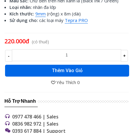
Màu sắc:
Chữ đen trên nền xanh lá (Black Ink / Green)
Loại nhãn:
nhãn đa lớp
Kích thước:
9mm
(rộng) x 8m (dài)
Sử dụng cho:
các loại máy
Tepra PRO
Đọc thêm
220.000đ
(có thuế)
-
+
Thêm Vào Giỏ
Yêu Thích
0
Hỗ Trợ Nhanh
0977 478 466 | Sales
0836 982 972 | Sales
0393 617 884 | Support