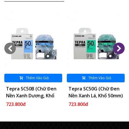
Thêm Vào Giỏ
Thêm Vào Giỏ
Tepra SC50B (Chữ Đen
Tepra SC50G (Chữ Đen
Nền Xanh Dương, Khổ
Nền Xanh Lá, Khổ 50mm)
50mm)
723.800đ
723.800đ