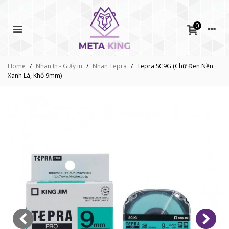
0
Home
/
Nhãn In - Giấy in
/
Nhãn Tepra
/
Tepra SC9G (Chữ Đen Nền
Xanh Lá, Khổ 9mm)