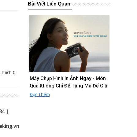
Bài Viết Liên Quan
 Thích
0
Máy Chụp Hình In Ảnh Ngay - Món
Phân Tích 
Quà Không Chỉ Để Tặng Mà Để Giữ
Thăng Hoa 
Lại Yêu Thương
Đọc Thêm
Đọc Thêm
84 |
aking.vn