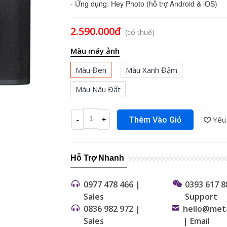
- Ứng dụng: Hey Photo (hỗ trợ Android & iOS)
Đọc thêm
2.590.000đ
(có thuế)
Màu máy ảnh
Màu Đen
Màu Xanh Đậm
Màu Nâu Đất
Yêu
Thêm Vào Giỏ
-
+
Hỗ Trợ Nhanh
0977 478 466 |
0393 617 8
Sales
Support
0836 982 972 |
hello@met
Sales
| Email