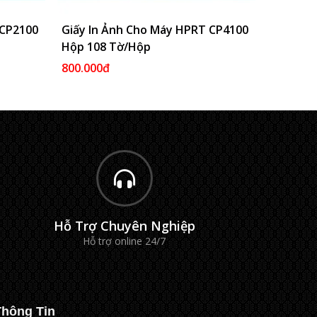
 CP2100
Vào Giỏ
Giấy In Ảnh Cho Máy HPRT CP4100
Thêm Vào Giỏ
Giấy In
Hộp 108 Tờ/hộp
Hộp 54 
800.000đ
450.000
Hỗ Trợ Chuyên Nghiệp
Hỗ trợ online 24/7
Thông Tin