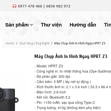
0977 478 466 | 0836 982 972
Sản phẩm
Thư viện
Hướng dẫn
Ti
Home
/
Quà Tặng Công Nghệ
/
Máy Chụp Ảnh In Hình Ngay HPRT Z3
Máy Chụp Ảnh In Hình Ngay HPRT Z3
- Model: HPRT Z3
- Công nghệ in: In nhiệt thăng hoa (Dye-Sublima
- Độ phân giải: 300 dpi
- Cảm biến: 5 MP ( lấy nét tự động )
- Kích thước ảnh in: 2.1 x 3.4 inch ( 53.3 x 86.4
- Màn hình: 2.8 inch
- Kết nối: Bluetooth 5.2
- Pin: 1150 mAh, sạc qua cổng Type-C
- Trọng lượng: 410g (không kèm phụ kiện)