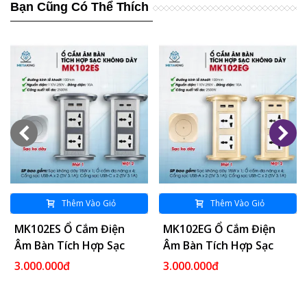
Bạn Cũng Có Thể Thích
Thêm Vào Giỏ
Thêm Vào Giỏ
MK102ES Ổ Cắm Điện
MK102EG Ổ Cắm Điện
Âm Bàn Tích Hợp Sạc
Âm Bàn Tích Hợp Sạc
Không Dây 15W - 04
Không Dây 15W - 04
3.000.000đ
3.000.000đ
Cổng Cắm - 02 USB A/C
Cổng Cắm - 02 USB A/C