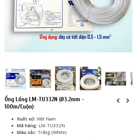
Ống Lồng LM-TU332N (Ø3.2mm -
100m/cuộn)
Xuất xứ:
Việt Nam
Mã hàng:
LM-TU332N
Màu sắc:
Trắng (White)