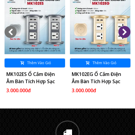
Thêm Vào Giỏ
Thêm Vào Giỏ
MK102ES Ổ Cắm Điện
MK102EG Ổ Cắm Điện
Âm Bàn Tích Hợp Sạc
Âm Bàn Tích Hợp Sạc
Không Dây 15W - 04
Không Dây 15W - 04
3.000.000đ
3.000.000đ
Cổng Cắm - 02 USB A/C
Cổng Cắm - 02 USB A/C