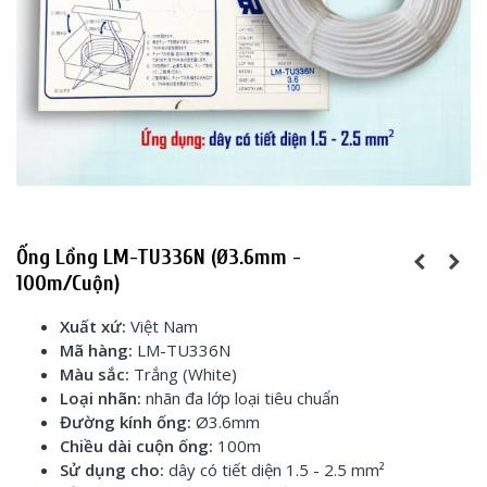
Ống Lồng LM-TU336N (Ø3.6mm -
100m/cuộn)
Xuất xứ:
Việt Nam
Mã hàng:
LM-TU336N
Màu sắc:
Trắng (White)
Loại nhãn:
nhãn đa lớp loại tiêu chuẩn
Đường kính ống:
Ø3.6mm
Chiều dài cuộn ống:
100m
Sử dụng cho:
dây có tiết diện 1.5 - 2.5 m
m²