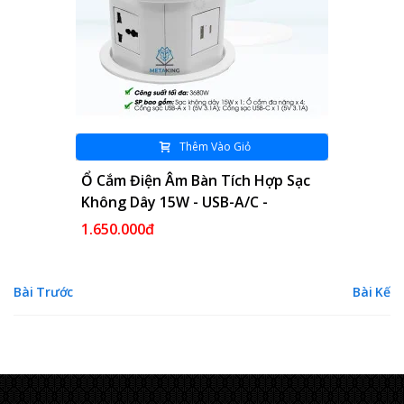
Thêm Vào Giỏ
Ổ Cắm Điện Âm Bàn Tích Hợp Sạc
Không Dây 15W - USB-A/C -
MK102MB Màu Đen
1.650.000đ
Bài Trước
Bài Kế