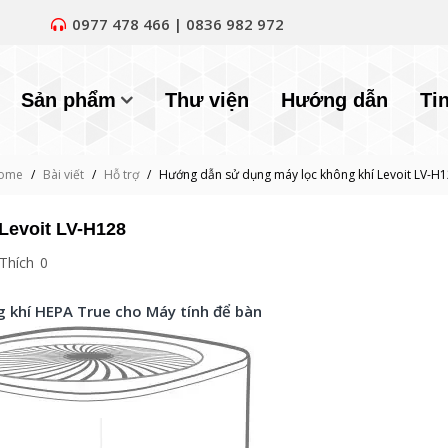
0977 478 466 | 0836 982 972
Sản phẩm
Thư viện
Hướng dẫn
Ti
ome
/
Bài viết
/
Hỗ trợ
/
Hướng dẫn sử dụng máy lọc không khí Levoit LV-H
evoit LV-H128
Thích
0
 khí HEPA True cho Máy tính để bàn