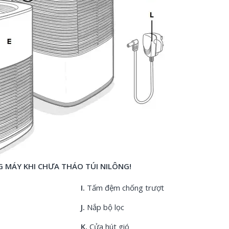
G MÁY KHI CHƯA THÁO TÚI NILÔNG!
I.
Tấm đệm chống trượt
J.
Nắp bộ lọc
K.
Cửa hút gió