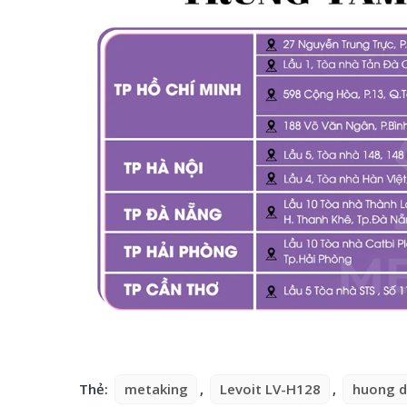
Thẻ:
metaking
,
Levoit LV-H128
,
huong d