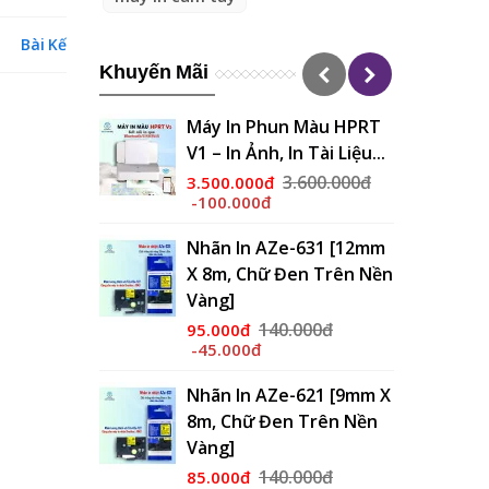
Bài Kế
Khuyến Mãi
Máy In Phun Màu HPRT
V1 – In Ảnh, In Tài Liệu...
3.600.000đ
3.500.000đ
-100.000đ
Nhãn In AZe-631 [12mm
X 8m, Chữ Đen Trên Nền
Vàng]
140.000đ
95.000đ
-45.000đ
Nhãn In AZe-621 [9mm X
8m, Chữ Đen Trên Nền
Vàng]
140.000đ
85.000đ