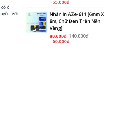
160.000đ
115.000đ
 có ổ
-45.000đ
huyển. Với
Ze-611 [6mm X
Đen Trên Nền
Nhãn In AZe-231 [12mm
X 8m, Chữ Đen Trên
Nền...
40.000đ
140.000đ
95.000đ
-45.000đ