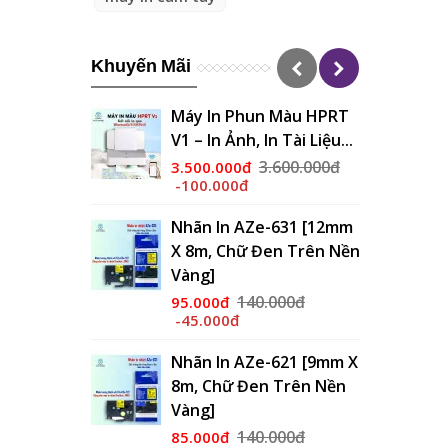
Khuyến Mãi
hun Màu HPRT
Nhãn In AZe-261 [36mm
, In Tài Liệu...
X 8m, Chữ Đen Trên
Nền...
3.600.000đ
đ
180.000đ
150.000đ
-30.000đ
Ze-631 [12mm
 Đen Trên Nền
Nhãn In AZe-251 [24mm
X 8m, Chữ Đen Trên
Nền...
40.000đ
180.000đ
130.000đ
-50.000đ
Ze-621 [9mm X
Đen Trên Nền
Nhãn In AZe-241 [18mm
X 8m, Chữ Đen Trên
Nền...
40.000đ