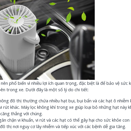
ên phổ biến vì nhiều lợi ích quan trọng, đặc biệt là để bảo vệ sức 
ên trong xe. Dưới đây là một số lý do chi tiết:
ông đô thị thường chứa nhiều hạt bụi, bụi bẩn và các hạt ô nhiễm
 rút khác. Máy lọc không khí trong xe giúp loại bỏ những hạt này kh
 căng thẳng với chúng.
n chặn vi khuẩn, vi rút và các hạt có thể gây hại cho sức khỏe con
ô thị nơi nguy cơ lây nhiễm và tiếp xúc với các bệnh dễ gia tăng.