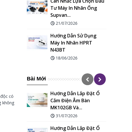
Lựa Chọn Đầu
Nhiệt Supvan TP70E Và...
n Nhãn Ống
09/06/2026
Hướng Dẫn Cách Chọn
26
Ống Co Nhiệt HZSe
n Sử Dụng
Đúng Theo...
hãn HPRT
14/05/2026
26
Bài Mới
Hướng Dẫn Lắp Đặt Ổ
í độc có
Cắm Điện Âm Bàn
ng không
MK102GB Và...
31/07/2026
Hướng Dẫn Lắp Đặt Ổ