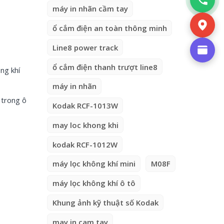
máy in nhãn cầm tay
ổ cắm điện an toàn thông minh
Line8 power track
ổ cắm điện thanh trượt line8
ng khí
máy in nhãn
í trong ô
Kodak RCF-1013W
may loc khong khi
kodak RCF-1012W
máy lọc không khí mini
M08F
máy lọc không khí ô tô
Khung ảnh kỹ thuật số Kodak
may in cam tay