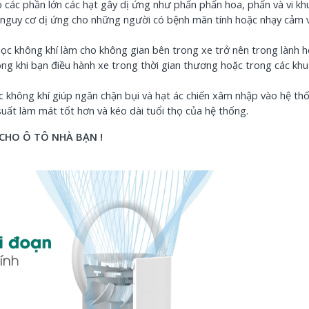
 các phần lớn các hạt gây dị ứng như phấn phấn hoa, phấn và vi kh
 nguy cơ dị ứng cho những người có bệnh mãn tính hoặc nhạy cảm v
c không khí làm cho không gian bên trong xe trở nên trong lành h
ọng khi bạn điều hành xe trong thời gian thương hoặc trong các khu
 không khí giúp ngăn chặn bụi và hạt ác chiến xâm nhập vào hệ th
suất làm mát tốt hơn và kéo dài tuổi thọ của hệ thống.
CHO Ô TÔ NHÀ BẠN !
Hướng Dẫ
Cắm Điện
MK102GB V
31/07/20
Hướng Dẫ
Cắm Điện
MK102ES V
30/07/20