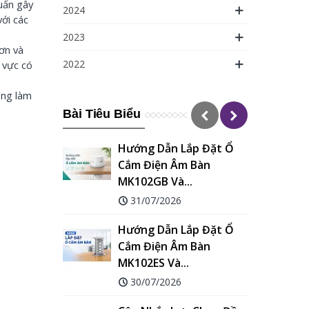
uẩn gây
2024
ới các
2023
ơn và
2022
 vực có
ống làm
Bài Tiêu Biểu
n Lắp Đặt Ổ
Máy In Nhãn Đánh Dấu
 Âm Bàn
Dây Điện Niimbot C1 –
à...
Giải...
26
16/06/2026
n Lắp Đặt Ổ
So Sánh Máy In Ống Co
 Âm Bàn
Nhiệt Supvan TP80E Và...
à...
09/06/2026
26
So Sánh Máy In Ống Co