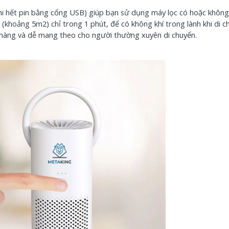
-55.000đ
khi hết pin bằng cổng USB) giúp bạn sử dụng máy lọc có hoặc không
 (khoảng 5m2) chỉ trong 1 phút, để có không khí trong lành khi di c
Nhãn In A
 nhàng và dễ mang theo cho người thường xuyên di chuyển.
8m, Chữ 
Vàng]
1
80.000đ
-60.000đ