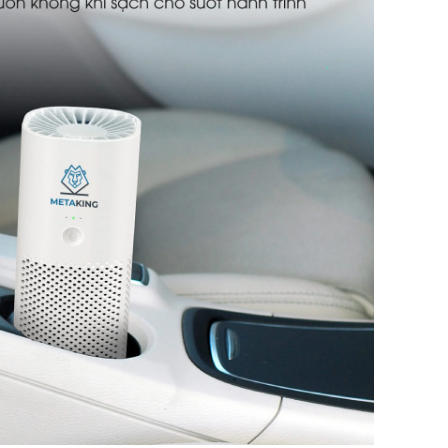
Máy In P
V1 – In Ảnh
3.500.000
-100.000đ
Nhãn In A
X 8m, Chữ
Vàng]
1
95.000đ
-45.000đ
Nhãn In A
8m, Chữ 
Vàng]
1
85.000đ