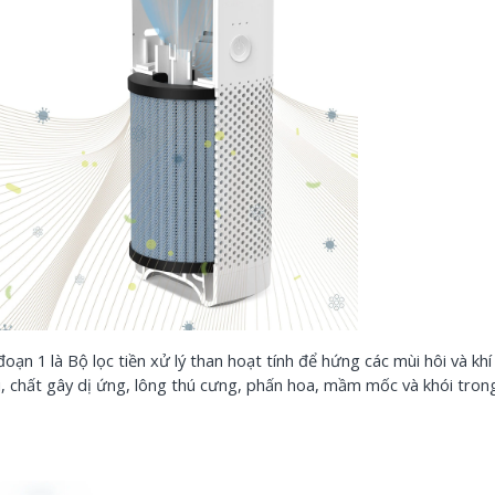
Cân Nhắc 
Tư Máy I
Supvan...
21/07/20
Hướng Dẫ
Máy In N
N43BT
18/06/20
đoạn 1 là Bộ lọc tiền xử lý than hoạt tính để hứng các mùi hôi và kh
ụi, chất gây dị ứng, lông thú cưng, phấn hoa, mầm mốc và khói tro