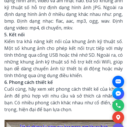
dạng hình ảnh, video và âm nhạc nào. Đa số khung ảnh
kỹ thuật số hỗ trợ định dạng hình ảnh JPG. Ngoài ra
định dạng hình ảnh ở nhiều dạng khác nhau như: png,
bmp. Định dạng nhạc: flac, aac, mp3, ogg, wav. Định
dạng video: mp4, di chuyển, mkv.
5. Kết nối
Kiểm tra khả năng kết nối của khung ảnh kỹ thuật số.
Một số khung ảnh cho phép kết nối trực tiếp với máy
tính thông qua cổng USB hoặc thẻ nhớ SD. Ngoài ra, có
những khung ảnh kỹ thuật số hỗ trợ kết nối WiFi, giúp
bạn dễ dàng chuyển ảnh từ thiết bị di động hoặc máy
tính thông qua ứng dụng điều khiển.
6. Phong cách thiết kế
Zalo
Cuối cùng, hãy xem xét phong cách thiết kế của khung
ảnh để phù hợp với nhu cầu và sở thích cá nhân của
bạn. Có nhiều phong cách khác nhau như cổ điển, sang
trọng, hiện đại để bạn lựa chọn.