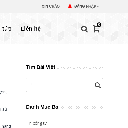
XIN CHÀO
ĐĂNG NHẬP
0
n tức
Liên hệ
Tìm Bài Viết
gọn,
Danh Mục Bài
u sử
Tin công ty
n hàng