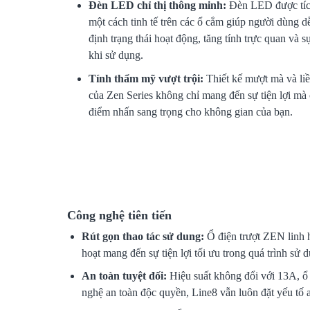
Đèn LED chỉ thị thông minh:
Đèn LED được tíc
một cách tinh tế trên các ổ cắm giúp người dùng d
định trạng thái hoạt động, tăng tính trực quan và s
khi sử dụng.
Tính thẩm mỹ vượt trội:
Thiết kế mượt mà và li
của Zen Series không chỉ mang đến sự tiện lợi mà 
điểm nhấn sang trọng cho không gian của bạn.
Công nghệ tiên tiến
Rút gọn thao tác sử dung:
Ổ điện trượt ZEN linh h
hoạt mang đến sự tiện lợi tối ưu trong quá trình sử 
An toàn tuyệt đối:
Hiệu suất không đổi với 13A, ổ
nghệ an toàn độc quyền, Line8 vẫn luôn đặt yếu tố 