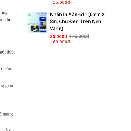
-55.000đ
công
Nhãn In AZe-611 [6mm X
đầu cho
8m, Chữ Đen Trên Nền
Vàng]
140.000đ
80.000đ
-60.000đ
ột thiết
t ổ cắm
ng gian
và mang
 suất ổn