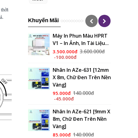
 thời
ả.
Khuyến Mãi
Máy In Phun Màu HPRT
V1 – In Ảnh, In Tài Liệu...
3.600.000đ
3.500.000đ
-100.000đ
Nhãn In AZe-631 [12mm
X 8m, Chữ Đen Trên Nền
Vàng]
140.000đ
95.000đ
-45.000đ
Nhãn In AZe-621 [9mm X
8m, Chữ Đen Trên Nền
Vàng]
140.000đ
85.000đ