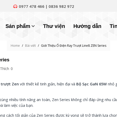
0977 478 466 | 0836 982 972
Sản phẩm
Thư viện
Hướng dẫn
Ti
Home
/
Bài viết
/
Giới Thiệu Ổ Điện Ray Trượt Line8 ZEN Series
ries
Thích
0
 trượt Zen
với thiết kế tinh giản, hiện đại và
Bộ Sạc GaN 65W
nhỏ 
i cùng nhiều tính năng an toàn, Zen Series không chỉ đáp ứng nhu cầ
 làm việc của bạn.
ng cách tối giản của Zen Series được kỳ vọng sẽ trở thành lựa chọ