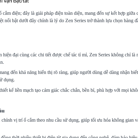
 cắm điện; đây là giải pháp điện toàn diện, mang đến sự kết hợp giữa 
ệt nổi bật dưới đây chính là lý do Zen Series trở thành lựa chọn hàng 
hiện đại cùng các chi tiết được chế tác tỉ mỉ, Zen Series không chỉ là m
n.
ng đến khả năng hiển thị rõ ràng, giúp người dùng dễ dàng nhận biế
sử dụng.
hiết kế liền mạch tạo cảm giác chắc chắn, bền bỉ, phù hợp với mọi khô
ầu
hỉnh vị trí ổ cắm theo nhu cầu sử dụng, giúp tối ưu hóa không gian 
đồng thời nhiều thiết bị điện từ gia dụng đến công nghệ, đảm bảo hiệu