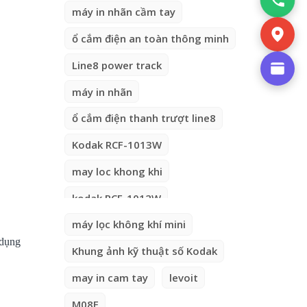
máy in nhãn cầm tay
ổ cắm điện an toàn thông minh
Line8 power track
máy in nhãn
ổ cắm điện thanh trượt line8
Kodak RCF-1013W
may loc khong khi
kodak RCF-1012W
máy lọc không khí mini
 dụng
Khung ảnh kỹ thuật số Kodak
may in cam tay
levoit
M08F