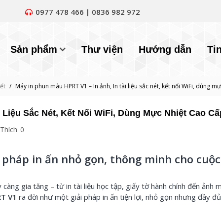
0977 478 466 | 0836 982 972
Sản phẩm
Thư viện
Hướng dẫn
Ti
iết
/
Máy in phun màu HPRT V1 – In ảnh, In tài liệu sắc nét, kết nối WiFi, dùng m
 Liệu Sắc Nét, Kết Nối WiFi, Dùng Mực Nhiệt Cao Cấ
Thích
0
 pháp in ấn nhỏ gọn, thông minh cho cuộc
càng gia tăng – từ in tài liệu học tập, giấy tờ hành chính đến ảnh 
RT V1
ra đời như một giải pháp in ấn tiện lợi, nhỏ gọn nhưng đầy đ