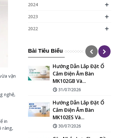
2024
2023
2022
Bài Tiêu Biểu
Hướng Dẫn Lắp Đặt Ổ
Cắm Điện Âm Bàn
 vừa vặn
MK102GB Và...
G
31/07/2026
ng nghệ,
Hướng Dẫn Lắp Đặt Ổ
Cắm Điện Âm Bàn
MK102ES Và...
ể in
30/07/2026
õ ràng,