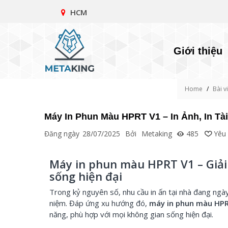
HCM
Giới thiệu
Home
/
Bài v
Máy In Phun Màu HPRT V1 – In Ảnh, In Tài
Đăng ngày
28/07/2025
Bởi
Metaking
485
Yêu 
Máy in phun màu HPRT V1 – Giải
sống hiện đại
Trong kỷ nguyên số, nhu cầu in ấn tại nhà đang ngày 
niệm. Đáp ứng xu hướng đó,
máy in phun màu HP
năng, phù hợp với mọi không gian sống hiện đại.