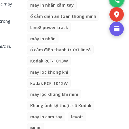
oặc máy
máy in nhãn cầm tay
ổ cắm điện an toàn thông minh
 trong
Line8 power track
máy in nhãn
ực in,
ổ cắm điện thanh trượt line8
Kodak RCF-1013W
may loc khong khi
kodak RCF-1012W
máy lọc không khí mini
Khung ảnh kỹ thuật số Kodak
may in cam tay
levoit
M08F