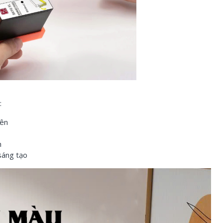
:
iên
n
sáng tạo