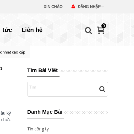
XIN CHÀO
ĐĂNG NHẬP
0
n tức
Liên hệ
ực nhiệt cao cấp
p
Tìm Bài Viết
Danh Mục Bài
màu kỷ
ủ chức
Tin công ty