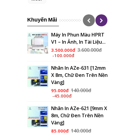
Khuyến Mãi
Máy In Phun Màu HPRT
V1 – In Ảnh, In Tài Liệu...
3.600.000đ
3.500.000đ
-100.000đ
Nhãn In AZe-631 [12mm
X 8m, Chữ Đen Trên Nền
Vàng]
140.000đ
95.000đ
-45.000đ
Nhãn In AZe-621 [9mm X
8m, Chữ Đen Trên Nền
Vàng]
140.000đ
85.000đ