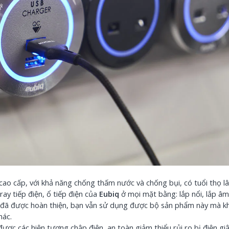
o cấp, với khả năng chống thấm nước và chống bụi, có tuổi thọ lâ
ray tiếp điện, ổ tiếp điện của
Eubiq
ở mọi mặt bằng: lắp nổi, lắp â
rình đã được hoàn thiện, bạn vẫn sử dụng được bộ sản phẩm này mà 
hác.
 được các hiện tượng chập điện, an toàn giảm thiểu rủi ro bị điện gi