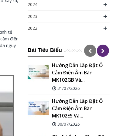
ổ xảy ra,
2024
2023
2022
tinh tế
 cắm điện
 đa nguy
Bài Tiêu Biểu
ắp Đặt Ổ
Máy In Nhãn Đánh Dấu
 Bàn
Dây Điện Niimbot C1 –
..
Giải...
16/06/2026
ắp Đặt Ổ
So Sánh Máy In Ống Co
 Bàn
Nhiệt Supvan TP80E Và...
.
09/06/2026
So Sánh Máy In Ống Co