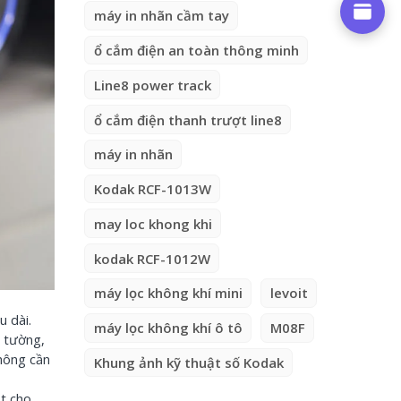
máy in nhãn cầm tay
ổ cắm điện an toàn thông minh
Line8 power track
ổ cắm điện thanh trượt line8
máy in nhãn
Kodak RCF-1013W
may loc khong khi
kodak RCF-1012W
máy lọc không khí mini
levoit
u dài.
máy lọc không khí ô tô
M08F
m tường,
không cần
Khung ảnh kỹ thuật số Kodak
ật cho