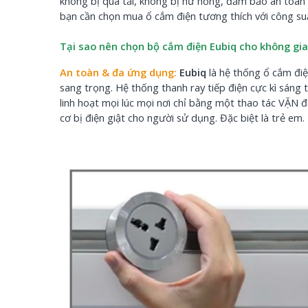
không bị quá tải, không bị hư hỏng, đảm bảo an toàn c
bạn cần chọn mua ổ cắm điện tương thích với công suất
Tại sao nên chọn bộ cắm điện Eubiq cho không gia
An toàn & đa ứng dụng:
Eubiq
là hệ thống ổ cắm điện
sang trọng. Hệ thống thanh ray tiếp điện cực kì sán
linh hoạt mọi lúc mọi nơi chỉ bằng
một thao tác VẶN đ
cơ bị điện giật cho người sử dụng. Đặc biệt là trẻ em.