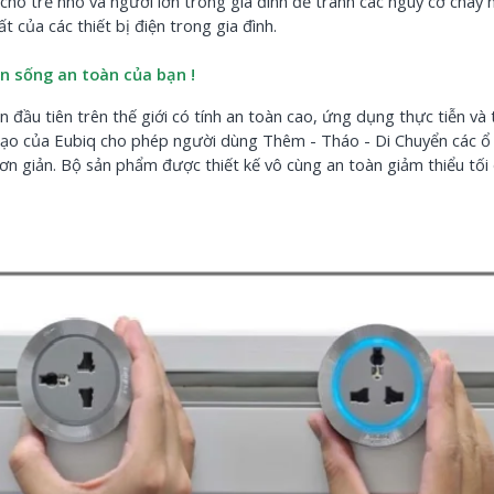
ho trẻ nhỏ và người lớn trong gia đình để tránh các nguy cơ cháy n
 của các thiết bị điện trong gia đình.
n sống an toàn của bạn !
 đầu tiên trên thế giới có tính an toàn cao, ứng dụng thực tiễn và 
g tạo của Eubiq cho phép người dùng Thêm - Tháo - Di Chuyển các ổ
ơn giản.
Bộ sản phẩm được thiết kế vô cùng an toàn giảm thiểu tối
Hướng Dẫn L
Cắm Điện Âm
MK102GB Và.
31/07/2026
Hướng Dẫn L
Cắm Điện Âm
MK102ES Và..
30/07/2026