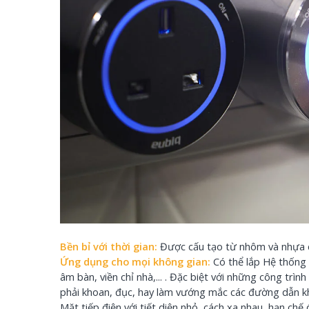
Bền bỉ với thời gian:
Được cấu tạo từ nhôm và nhựa ca
Ứng dụng cho mọi không gian:
Có thể lắp Hệ thống 
âm bàn, viền chỉ nhà,... . Đặc biệt với những công t
phải khoan, đục, hay làm vướng mắc các đường dẫn k
Mặt tiếp điện với tiết diện nhỏ, cách xa nhau, hạn chế