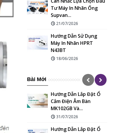
a Chọn Đầu
Nhiệt Supvan TP70E Và...
hãn Ống
09/06/2026
Hướng Dẫn Cách Chọn
Ống Co Nhiệt HZSe
Sử Dụng
Đúng Theo...
 HPRT
14/05/2026
Bài Mới
Hướng Dẫn Lắp Đặt Ổ
Cắm Điện Âm Bàn
MK102GB Và...
31/07/2026
Hướng Dẫn Lắp Đặt Ổ