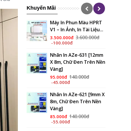
Khuyến Mãi
 Màu HPRT
Nhãn In AZe-261 [36mm
n Tài Liệu...
X 8m, Chữ Đen Trên
Nền...
.600.000đ
180.000đ
150.000đ
-30.000đ
-631 [12mm
en Trên Nền
Nhãn In AZe-251 [24mm
X 8m, Chữ Đen Trên
Nền...
.000đ
180.000đ
130.000đ
-50.000đ
-621 [9mm X
 Trên Nền
Nhãn In AZe-241 [18mm
X 8m, Chữ Đen Trên
Nền...
.000đ
160.000đ
115.000đ
-45.000đ