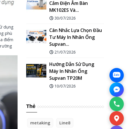
Cắm Điện Âm Bàn
MK102ES Và...
30/07/2026
sử dụng
Cân Nhắc Lựa Chọn Đầu
ụng phù
Tư Máy In Nhãn Ống
ịa điểm
Supvan...
trường
21/07/2026
Hướng Dẫn Sử Dụng
Máy In Nhãn Ống
Zalo
Supvan TP20M
10/07/2026
Thẻ
metaking
Line8