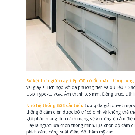
Sự kết hợp giữa ray tiếp điện (nổi hoặc chìm) cùng
vài giây + Tích hợp với đa phương tiện và dữ liệu + 
USB Type-C, VGA, Âm thanh 3,5 mm, Đồng trục, Dữ liệ
Nhờ hệ thống GSS cải tiến:
Eubiq
đã giải quyết mọi v
thống ổ cắm điện được bố trí cố định và không thể tha
giải pháp mang tính cách mạng về ý tưởng ổ cắm điện c
Hãy là người lựa chọn thông minh, lựa chọn bộ cắm đ
phích cắm, công suất điện, độ thẩm mỹ cao.....