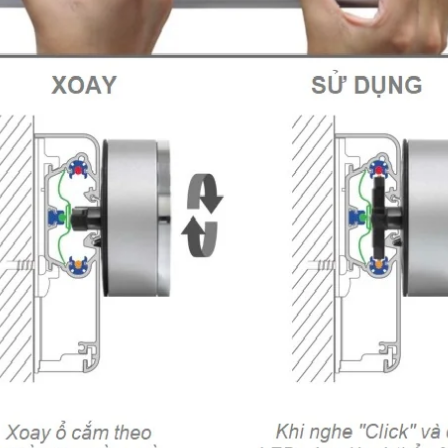
Cân Nhắc Lự
Tư Máy In N
Supvan...
21/07/2026
Hướng Dẫn 
Máy In Nhãn
N43BT
18/06/2026