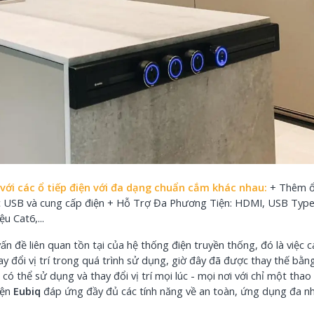
Nhãn In AZe
8m, Chữ Đen
Vàng]
140
80.000đ
-60.000đ
 với các ổ tiếp điện với đa dạng chuẩn cắm khác nhau:
+ Thêm ổ
Sạc USB và cung cấp điện + Hỗ Trợ Đa Phương Tiện: HDMI, USB Type
u Cat6,...
ấn đề liên quan tồn tại của hệ thống điện truyền thống, đó là việc c
y đổi vị trí trong quá trình sử dụng, giờ đây đã được thay thế bằ
ó thể sử dụng và thay đổi vị trí mọi lúc - mọi nơi với chỉ một thao
iện
Eubiq
đáp ứng đầy đủ các tính năng về an toàn, ứng dụng đa n