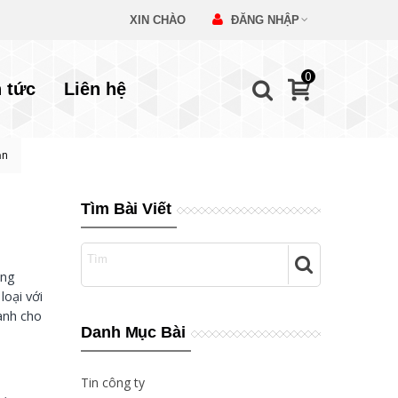
XIN CHÀO
ĐĂNG NHẬP
0
n tức
Liên hệ
ạn
Tìm Bài Viết
ụng
loại với
ành cho
Danh Mục Bài
Tin công ty