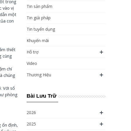
ốt trong
Tin sản phẩm
c vào vị
y dẫn một
Tin giải pháp
của con
Tin tuyển dụng
Khuyến mãi
cắm thiết
Hỗ trợ
g cùng
Video
ậm chí
Thương Hiệu
mà chúng
. Với sổ
như phòng
Bài Lưu Trữ
2026
2025
 ổn định,