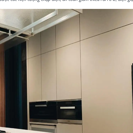
Máy In Phun
V1 – In Ảnh, I
3
3.500.000đ
-100.000đ
Nhãn In AZe
X 8m, Chữ Đ
Vàng]
140
95.000đ
-45.000đ
Nhãn In AZe
8m, Chữ Đen
Vàng]
140
85.000đ
-55.000đ