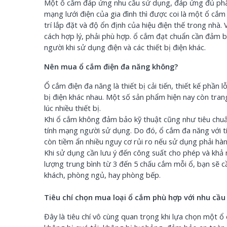
Một ổ cắm đáp ứng nhu cầu sử dụng, đáp ứng đủ phân
mạng lưới điện của gia đình thì được coi là một ổ cắm
trí lắp đặt và độ ổn định của hiệu điện thế trong nhà.
cách hợp lý, phải phù hợp.
ổ cắm
đạt chuẩn cần đảm bả
người khi sử dụng điện và các thiết bị điện khác.
Nên mua ổ cắm điện đa năng không?
Ổ cắm điện đa năng
là thiết bị cải tiến, thiết kế phần
bị điện khác nhau. Một số sản phẩm hiện nay còn tr
lúc nhiều thiết bị.
Khi
ổ cắm
không đảm bảo kỹ thuật cũng như tiêu chuẩn
tính mạng người sử dụng. Do đó,
ổ cắm đa năng
với 
còn tiềm ẩn nhiều nguy cơ rủi ro nếu sử dụng phải h
Khi sử dụng cần lưu ý đến công suất cho phép và khả 
lượng trung bình từ 3 đến 5 chấu cắm mỗi ổ, bạn sẽ 
khách, phòng ngủ, hay phòng bếp.
Tiêu chí chọn mua loại ổ cắm phù hợp với nhu cầu
Đây là tiêu chí vô cùng quan trọng khi lựa chọn một ổ