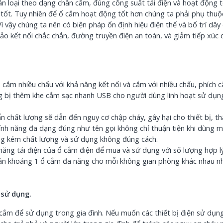
 loại theo dạng chân cắm, đúng công suất tải điện và hoạt động t
 tốt. Tuy nhiên để ổ cắm hoạt động tốt hơn chúng ta phải phụ thuộ
 Vì vậy chúng ta nên có biện pháp ổn định hiệu điện thế và bố trí dâ
o kết nối chắc chắn, đường truyền điện an toàn, và giảm tiếp xúc 
 lỗ cắm nhiều chấu với khả năng kết nối và cắm với nhiều chấu, phích 
ang bị thêm khe cắm sạc nhanh USB
cho người dùng linh hoạt sử dụn
 chất lượng sẽ dẫn đến nguy cơ chập cháy, gây hại cho thiết bị, th
tính năng đa dạng đúng như tên gọi không chỉ thuận tiện khi dùng 
àng kém chất lượng và sử dụng không đúng cách.
năng tải điện của
ổ cắm điện
để mua và sử dụng với số lượng hợp lý
cần khoảng 1
ổ cắm đa năng
cho mỗi không gian phòng khác nhau 
 sử dụng.
 cắm để sử dụng trong gia đình. Nếu muốn các thiết bị điện sử dụng