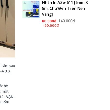
-611 [6mm X
 Trên Nền
Nhãn In AZe-231 [12mm
X 8m, Chữ Đen Trên
Nền...
.000đ
140.000đ
95.000đ
-45.000đ
 cắm sau
-A 3.0,
ác hệ
ng một
 tác
VẶN.
hu cầu