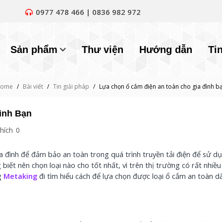
0977 478 466 | 0836 982 972
Sản phẩm
Thư viện
Hướng dẫn
Ti
ome
/
Bài viết
/
Tin giải pháp
/
Lựa chọn ổ cắm điện an toàn cho gia đình b
ình Bạn
hích
0
ia đình để đảm bảo an toàn trong quá trình truyền tải điện để sử d
iết nên chọn loại nào cho tốt nhất, vì trên thị trường có rất nhiều 
g
Metaking
đi tìm hiểu cách để lựa chọn được loại ổ cắm an toàn d