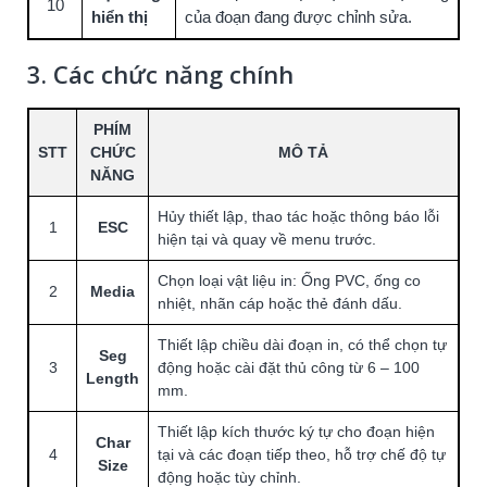
10
hiển thị
của đoạn đang được chỉnh sửa.
3. Các chức năng chính
PHÍM
STT
CHỨC
MÔ TẢ
NĂNG
Hủy thiết lập, thao tác hoặc thông báo lỗi
1
ESC
hiện tại và quay về menu trước.
Chọn loại vật liệu in: Ống PVC, ống co
2
Media
nhiệt, nhãn cáp hoặc thẻ đánh dấu.
Thiết lập chiều dài đoạn in, có thể chọn tự
Seg
3
động hoặc cài đặt thủ công từ 6 – 100
Length
mm.
Thiết lập kích thước ký tự cho đoạn hiện
Char
4
tại và các đoạn tiếp theo, hỗ trợ chế độ tự
Size
động hoặc tùy chỉnh.