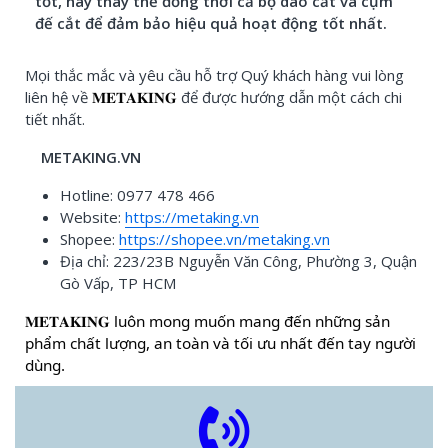
tốt, hãy thay thế đồng thời cả bộ dao cắt và cụm
đế cắt để đảm bảo hiệu quả hoạt động tốt nhất.
Mọi thắc mắc và yêu cầu hỗ trợ Quý khách hàng vui lòng
liên hệ về
𝐌𝐄𝐓𝐀𝐊𝐈𝐍𝐆
để được hướng dẫn một cách chi
tiết nhất.
METAKING.VN
Hotline: 0977 478 466
Website:
https://metaking.vn
Shopee:
https://shopee.vn/metaking.vn
Địa chỉ: 223/23B Nguyễn Văn Công, Phường 3, Quận
Gò Vấp, TP HCM
𝐌𝐄𝐓𝐀𝐊𝐈𝐍𝐆
luôn mong muốn mang đến những sản
phẩm chất lượng, an toàn và tối ưu nhất đến tay người
dùng.