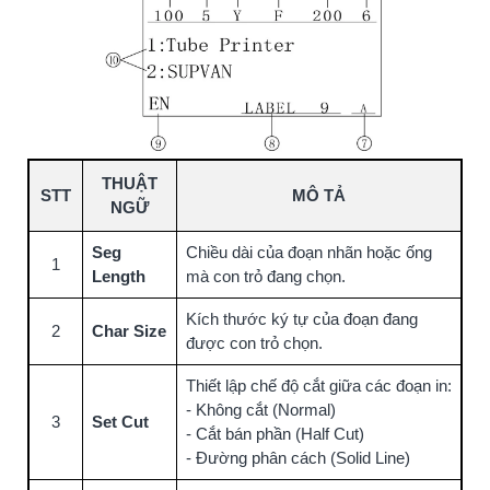
THUẬT
STT
MÔ TẢ
NGỮ
Seg
Chiều dài của đoạn nhãn hoặc ống
1
Length
mà con trỏ đang chọn.
Kích thước ký tự của đoạn đang
2
Char Size
được con trỏ chọn.
Thiết lập chế độ cắt giữa các đoạn in:
- Không cắt (Normal)
3
Set Cut
- Cắt bán phần (Half Cut)
- Đường phân cách (Solid Line)