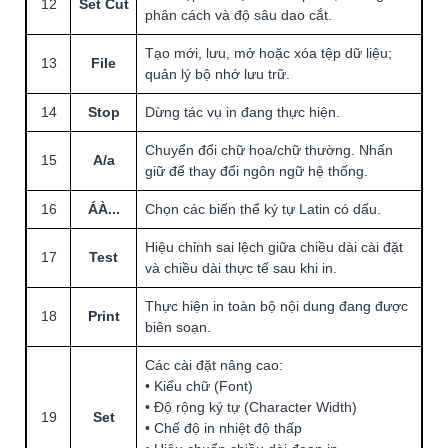
12
Set Cut
phân cách và độ sâu dao cắt.
Tạo mới, lưu, mở hoặc xóa tệp dữ liệu;
13
File
quản lý bộ nhớ lưu trữ.
14
Stop
Dừng tác vụ in đang thực hiện.
Chuyển đổi chữ hoa/chữ thường. Nhấn
15
A/a
giữ để thay đổi ngôn ngữ hệ thống.
16
ÁÀ...
Chọn các biến thể ký tự Latin có dấu.
Hiệu chỉnh sai lệch giữa chiều dài cài đặt
17
Test
và chiều dài thực tế sau khi in.
Thực hiện in toàn bộ nội dung đang được
18
Print
biên soạn.
Các cài đặt nâng cao:
• Kiểu chữ (Font)
• Độ rộng ký tự (Character Width)
19
Set
• Chế độ in nhiệt độ thấp