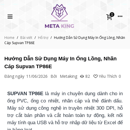
0
Home
/
Bài viết
/
Hỗ trợ
/
Hướng Dẫn Sử Dụng Máy In Ống Lồng, Nhãn
Cáp Supvan TP86E
Hướng Dẫn Sử Dụng Máy In Ống Lồng, Nhãn
Cáp Supvan TP86E
Đăng ngày
11/06/2026
Bởi
Metaking
82
Yêu Thích
0
SUPVAN TP86E
là máy in chuyên dụng dành cho in
ống PVC, ống co nhiệt, nhãn cáp và thẻ đánh dấu.
Máy sử dụng công nghệ in truyền nhiệt 300 DPI, hỗ
trợ cắt bán phần và cắt hoàn toàn tự động, kết nối
máy tính qua USB và hỗ trợ nhập dữ liệu từ Excel để
in hàng loạt.