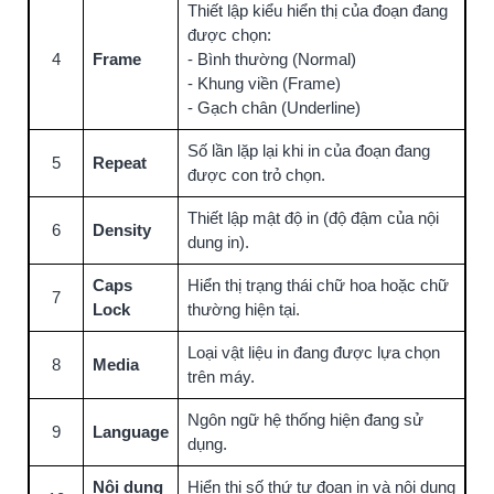
Thiết lập kiểu hiển thị của đoạn đang
được chọn:
4
Frame
- Bình thường (Normal)
- Khung viền (Frame)
- Gạch chân (Underline)
Số lần lặp lại khi in của đoạn đang
5
Repeat
được con trỏ chọn.
Thiết lập mật độ in (độ đậm của nội
6
Density
dung in).
Caps
Hiển thị trạng thái chữ hoa hoặc chữ
7
Lock
thường hiện tại.
Loại vật liệu in đang được lựa chọn
8
Media
trên máy.
Ngôn ngữ hệ thống hiện đang sử
9
Language
dụng.
Nội dung
Hiển thị số thứ tự đoạn in và nội dung