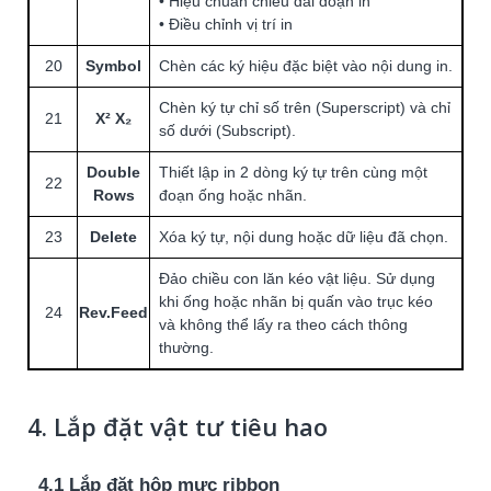
• Hiệu chuẩn chiều dài đoạn in
• Điều chỉnh vị trí in
20
Symbol
Chèn các ký hiệu đặc biệt vào nội dung in.
Chèn ký tự chỉ số trên (Superscript) và chỉ
21
X² X₂
số dưới (Subscript).
Double
Thiết lập in 2 dòng ký tự trên cùng một
22
Rows
đoạn ống hoặc nhãn.
23
Delete
Xóa ký tự, nội dung hoặc dữ liệu đã chọn.
Đảo chiều con lăn kéo vật liệu. Sử dụng
khi ống hoặc nhãn bị quấn vào trục kéo
24
Rev.Feed
và không thể lấy ra theo cách thông
thường.
4. Lắp đặt vật tư tiêu hao
4.1 Lắp đặt hộp mực ribbon