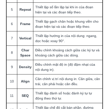
Thiết lập số lần lặp lại khi in của đoạn
5
Repeat
hiện tại và các đoạn tiếp theo.
Thiết lập gạch chân hoặc khung viền cho
6
Frame
đoạn hiện tại và các đoạn tiếp theo.
Thiết lập hướng in của nội dung: ngang,
7
Vertical
dọc hoặc xoay 90°.
Char
Điều chỉnh khoảng cách giữa các ký tự và
8
Space
khoảng cách giữa các dòng.
Điều chỉnh mật độ in (độ đậm nhạt của
9
Density
nội dung in).
Căn chỉnh vị trí nội dung in: Căn giữa, căn
10
Align
trái, căn phải hoặc căn đều.
Thiết lập đánh số hoặc đánh ký tự tự
11
SEQ
động theo thứ tự.
Thiết lập chế độ cắt bán phần, đường