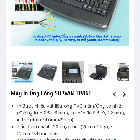
Máy In Ống Lồng SUPVAN TP86E
In được nhiều vật liệu: ống PVC mềm/Ống co nhiệt
(đường kính 2.5 - 6 mm), in nhãn (khổ 6, 9, 12 mm),
in thẻ (4mm/4.6mm/9mm)
Tốc độ in nhanh: 50 ống/phút (20 mm/ống), ~
25 mm/s khi in nhãn
Màn hình LCD hiển thị lớn, hiển thị đến 10 dòng