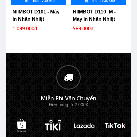
Thêm Vào Giỏ
Thêm Vào Giỏ
NIIMBOT D101 - Máy
NIIMBOT D110_M -
N
In Nhãn Nhiệt
Máy In Nhãn Nhiệt
I
Bluetooth
Bluetooth
B
1.099.000đ
589.000đ
6
Miễn Phí Vận Chuyển
Đơn hàng từ 2.000K