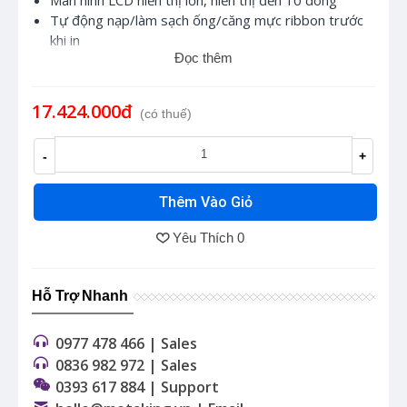
Tự động nạp/làm sạch ống/căng mực ribbon trước
khi in
Đọc thêm
Chế độ cắt hoàn toàn hoặc cắt nửa
Bàn phím tiêu chuẩn 78 phím, dễ thao tác
Chức năng in lặp, in nhảy số, in sao chép giúp tiết
17.424.000đ
(có thuế)
kiệm thời gian
Bộ nhớ máy lớn lưu trữ được 200 tập tin
-
+
Kết nối máy tính qua cổng USB,
Hỗ trợ kết nối
Bluetooth và in qua ứng dụng di động SUPRINT
Thêm Vào Giỏ
Yêu Thích
0
Hỗ Trợ Nhanh
0977 478 466 | Sales
0836 982 972 | Sales
0393 617 884 | Support