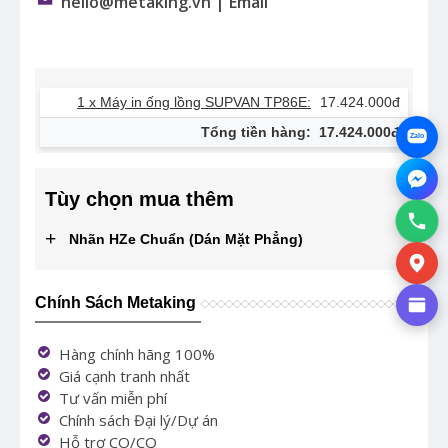
hello@metaking.vn | Email
1 x Máy in ống lồng SUPVAN TP86E:
17.424.000đ
Tổng tiền hàng:
17.424.000đ
Zalo
Tùy chọn mua thêm
+
Nhãn HZe Chuẩn (Dán Mặt Phẳng)
Chính Sách Metaking
Hàng chính hãng 100%
Giá cạnh tranh nhất
Tư vấn miễn phí
Chính sách Đại lý/Dự án
Hỗ trợ CO/CQ