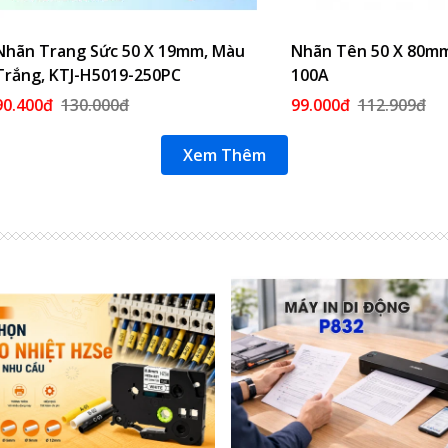
rang Sức 50 X 19mm, Màu
Thêm Vào Giỏ
Nhãn Tên 50 X 80mm, KTN
Thêm V
 KTJ-H5019-250PC
100A
đ
130.000đ
99.000đ
112.909đ
Xem Thêm