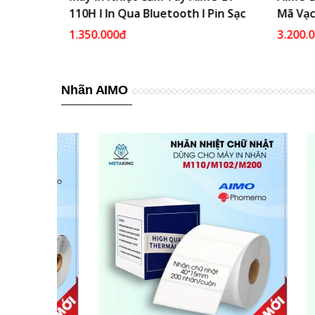
110H I In Qua Bluetooth I Pin Sạc
Mã Vạch
Shopee,
1.350.000đ
3.200.0
Nhãn AIMO