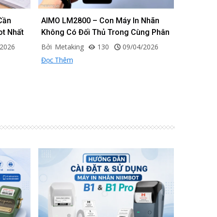
Cần
AIMO LM2800 – Con Máy In Nhãn
Xử Lý Nh
ọi tem mã vạch. Từ các sản phẩm hàng ngày đến các ứng dụng đòi 
ot Nhất
Không Có Đối Thủ Trong Cùng Phân
Scan Hìn
Khúc
M08ES, 
/2026
Bởi
Metaking
130
09/04/2026
Bởi
Metak
Đọc Thêm
Đọc Thêm