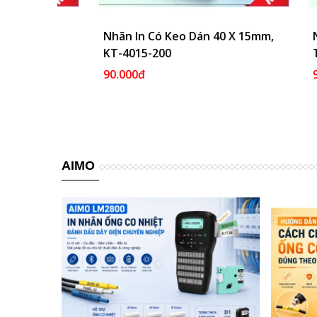
àu
Vào Giỏ
Nhãn In Có Keo Dán 40 X 15mm,
Thêm Vào Giỏ
Nhãn T
KT-4015-200
Trắng,
90.000đ
90.400
AIMO