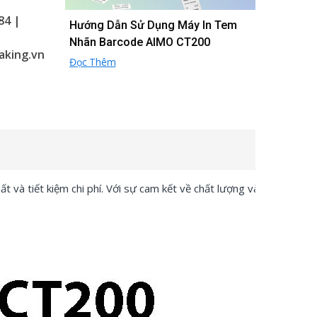
84 |
iệt Trực
Hướng Dẫn Sử Dụng Máy In Tem
Máy In CT2
 Là Gì?
Nhãn Barcode AIMO CT200
Truyền Nhiệ
aking.vn
Tiếp !
Đọc Thêm
Đọc Thêm
 và tiết kiệm chi phí. Với sự cam kết về chất lượng và sự đổi mới