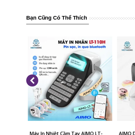
Bạn Cũng Có Thể Thích
o M421
 Vào Giỏ
Máy In Nhiệt Cầm Tay AIMO LT-
Thêm Vào Giỏ
AIMO D5